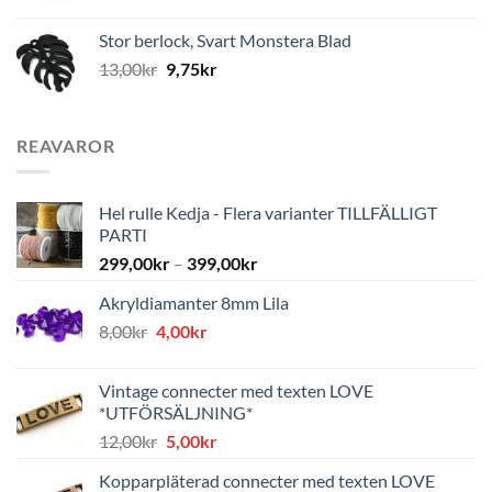
Stor berlock, Svart Monstera Blad
13,00
kr
9,75
kr
REAVAROR
Hel rulle Kedja - Flera varianter TILLFÄLLIGT
PARTI
299,00
kr
–
399,00
kr
Akryldiamanter 8mm Lila
Det
Det
8,00
kr
4,00
kr
ursprungliga
nuvarande
priset
priset
Vintage connecter med texten LOVE
var:
är:
*UTFÖRSÄLJNING*
8,00kr.
4,00kr.
Det
Det
12,00
kr
5,00
kr
ursprungliga
nuvarande
Kopparpläterad connecter med texten LOVE
priset
priset