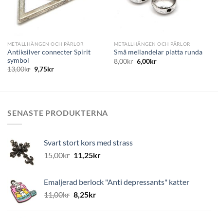
METALLHÄNGEN OCH PÄRLOR
METALLHÄNGEN OCH PÄRLOR
Antiksilver connecter Spirit
Små mellandelar platta runda
symbol
8,00
kr
6,00
kr
13,00
kr
9,75
kr
SENASTE PRODUKTERNA
Svart stort kors med strass
15,00
kr
11,25
kr
Emaljerad berlock "Anti depressants" katter
11,00
kr
8,25
kr