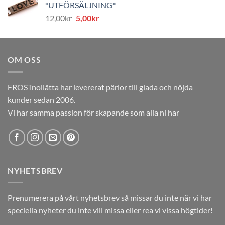
*UTFÖRSÄLJNING*
var:
är:
Det
Det
12,00
kr
5,00
kr
12,00kr.
5,00kr.
ursprungliga
nuvarande
priset
priset
var:
är:
OM OSS
12,00kr.
5,00kr.
FROSTnollåtta har levererat pärlor till glada och nöjda
kunder sedan 2006.
Vi har samma passion för skapande som alla ni har
NYHETSBREV
Prenumerera på vårt nyhetsbrev så missar du inte när vi har
speciella nyheter du inte vill missa eller rea vi vissa högtider!