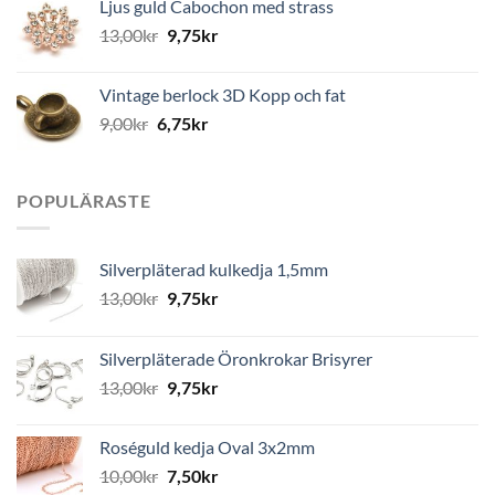
Ljus guld Cabochon med strass
13,00
kr
9,75
kr
Vintage berlock 3D Kopp och fat
9,00
kr
6,75
kr
POPULÄRASTE
Silverpläterad kulkedja 1,5mm
13,00
kr
9,75
kr
Silverpläterade Öronkrokar Brisyrer
13,00
kr
9,75
kr
Roséguld kedja Oval 3x2mm
10,00
kr
7,50
kr