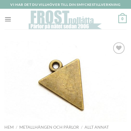
Skip
VI HAR DET DU VILLHÖVER TILL DIN SMYCKESTILLVERKNING
to
content
0
Lägg
till i
önskelistan
HEM
/
METALLHÄNGEN OCH PÄRLOR
/
ALLT ANNAT