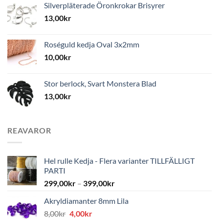
Silverpläterade Öronkrokar Brisyrer
13,00
kr
Roséguld kedja Oval 3x2mm
10,00
kr
Stor berlock, Svart Monstera Blad
13,00
kr
REAVAROR
Hel rulle Kedja - Flera varianter TILLFÄLLIGT
PARTI
299,00
kr
–
399,00
kr
Akryldiamanter 8mm Lila
Det
Det
8,00
kr
4,00
kr