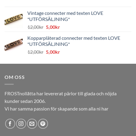
ursprungliga
nuvarande
priset
priset
Vintage connecter med texten LOVE
var:
är:
*UTFÖRSÄLJNING*
8,00kr.
4,00kr.
Det
Det
12,00
kr
5,00
kr
ursprungliga
nuvarande
Kopparpläterad connecter med texten LOVE
priset
priset
*UTFÖRSÄLJNING*
var:
är:
Det
Det
12,00
kr
5,00
kr
12,00kr.
5,00kr.
ursprungliga
nuvarande
priset
priset
var:
är:
OM OSS
12,00kr.
5,00kr.
FROSTnollåtta har levererat pärlor till glada och nöjda
kunder sedan 2006.
Vi har samma passion för skapande som alla ni har