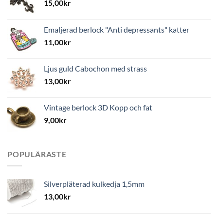
15,00
kr
Emaljerad berlock "Anti depressants" katter
11,00
kr
Ljus guld Cabochon med strass
13,00
kr
Vintage berlock 3D Kopp och fat
9,00
kr
POPULÄRASTE
Silverpläterad kulkedja 1,5mm
13,00
kr