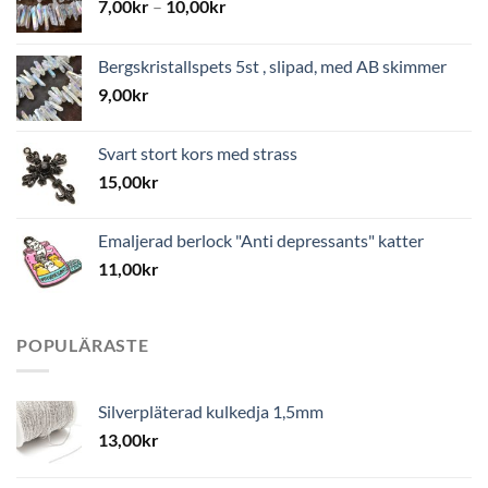
7,00
kr
–
10,00
kr
Bergskristallspets 5st , slipad, med AB skimmer
9,00
kr
Svart stort kors med strass
15,00
kr
Emaljerad berlock "Anti depressants" katter
11,00
kr
POPULÄRASTE
Silverpläterad kulkedja 1,5mm
13,00
kr