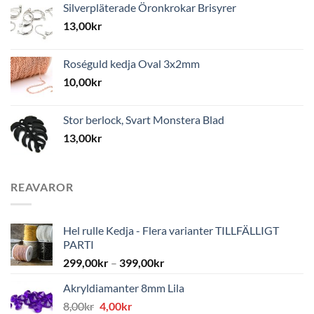
Silverpläterade Öronkrokar Brisyrer
13,00
kr
Roséguld kedja Oval 3x2mm
10,00
kr
Stor berlock, Svart Monstera Blad
13,00
kr
REAVAROR
Hel rulle Kedja - Flera varianter TILLFÄLLIGT
PARTI
299,00
kr
–
399,00
kr
Akryldiamanter 8mm Lila
Det
Det
8,00
kr
4,00
kr