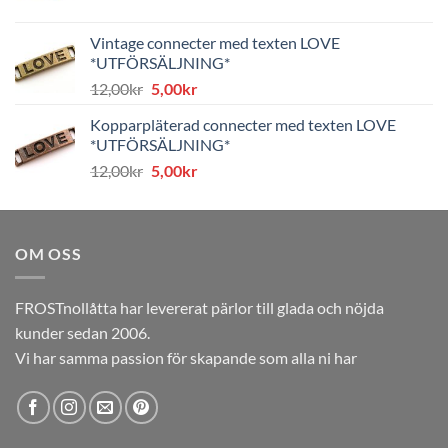
ursprungliga
nuvarande
priset
priset
Vintage connecter med texten LOVE
var:
är:
*UTFÖRSÄLJNING*
8,00kr.
4,00kr.
Det
Det
12,00
kr
5,00
kr
ursprungliga
nuvarande
Kopparpläterad connecter med texten LOVE
priset
priset
*UTFÖRSÄLJNING*
var:
är:
Det
Det
12,00
kr
5,00
kr
12,00kr.
5,00kr.
ursprungliga
nuvarande
priset
priset
var:
är:
OM OSS
12,00kr.
5,00kr.
FROSTnollåtta har levererat pärlor till glada och nöjda
kunder sedan 2006.
Vi har samma passion för skapande som alla ni har