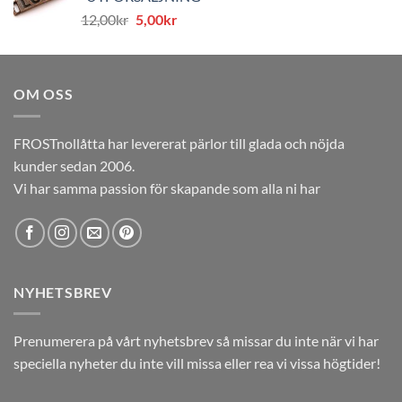
var:
är:
Det
Det
12,00
kr
5,00
kr
12,00kr.
5,00kr.
ursprungliga
nuvarande
priset
priset
var:
är:
OM OSS
12,00kr.
5,00kr.
FROSTnollåtta har levererat pärlor till glada och nöjda
kunder sedan 2006.
Vi har samma passion för skapande som alla ni har
NYHETSBREV
Prenumerera på vårt nyhetsbrev så missar du inte när vi har
speciella nyheter du inte vill missa eller rea vi vissa högtider!