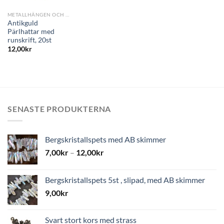
METALLHÄNGEN OCH PÄRLOR
Antikguld
Pärlhattar med
runskrift, 20st
12,00
kr
SENASTE PRODUKTERNA
Bergskristallspets med AB skimmer
7,00
kr
–
12,00
kr
Bergskristallspets 5st , slipad, med AB skimmer
9,00
kr
Svart stort kors med strass