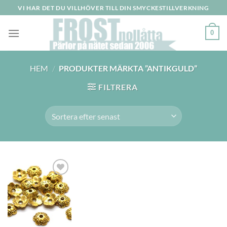
Skip
VI HAR DET DU VILLHÖVER TILL DIN SMYCKESTILLVERKNING
to
content
0
HEM
/
PRODUKTER MÄRKTA ”ANTIKGULD”
FILTRERA
Lägg
till i
önskelistan