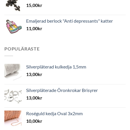
15,00
kr
Emaljerad berlock "Anti depressants" katter
11,00
kr
POPULÄRASTE
Silverpläterad kulkedja 1,5mm
13,00
kr
Silverpläterade Öronkrokar Brisyrer
13,00
kr
Roséguld kedja Oval 3x2mm
10,00
kr