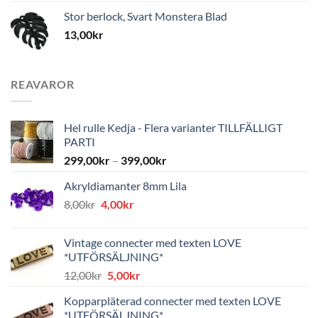
Stor berlock, Svart Monstera Blad
13,00
kr
REAVAROR
Hel rulle Kedja - Flera varianter TILLFÄLLIGT
PARTI
299,00
kr
–
399,00
kr
Akryldiamanter 8mm Lila
Det
Det
8,00
kr
4,00
kr
ursprungliga
nuvarande
priset
priset
Vintage connecter med texten LOVE
var:
är:
*UTFÖRSÄLJNING*
8,00kr.
4,00kr.
Det
Det
12,00
kr
5,00
kr
ursprungliga
nuvarande
Kopparpläterad connecter med texten LOVE
priset
priset
*UTFÖRSÄLJNING*