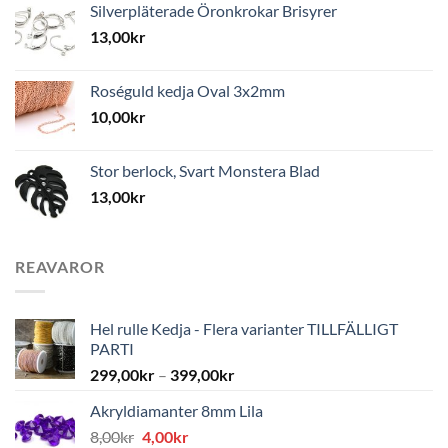
Silverpläterade Öronkrokar Brisyrer
13,00
kr
Roséguld kedja Oval 3x2mm
10,00
kr
Stor berlock, Svart Monstera Blad
13,00
kr
REAVAROR
Hel rulle Kedja - Flera varianter TILLFÄLLIGT
PARTI
299,00
kr
–
399,00
kr
Akryldiamanter 8mm Lila
Det
Det
8,00
kr
4,00
kr