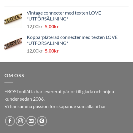
ursprungliga
nuvarande
priset
priset
Vintage connecter med texten LOVE
var:
är:
*UTFÖRSÄLJNING*
8,00kr.
4,00kr.
Det
Det
12,00
kr
5,00
kr
ursprungliga
nuvarande
Kopparpläterad connecter med texten LOVE
priset
priset
*UTFÖRSÄLJNING*
var:
är:
Det
Det
12,00
kr
5,00
kr
12,00kr.
5,00kr.
ursprungliga
nuvarande
priset
priset
var:
är:
OM OSS
12,00kr.
5,00kr.
FROSTnollåtta har levererat pärlor till glada och nöjda
kunder sedan 2006.
Vi har samma passion för skapande som alla ni har