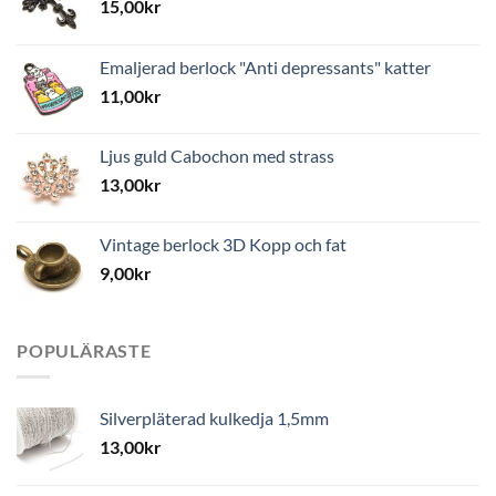
15,00
kr
Emaljerad berlock "Anti depressants" katter
11,00
kr
Ljus guld Cabochon med strass
13,00
kr
Vintage berlock 3D Kopp och fat
9,00
kr
POPULÄRASTE
Silverpläterad kulkedja 1,5mm
13,00
kr