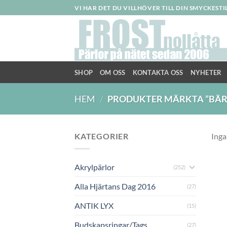
Skip
VI HAR DET DU VILLHÖVER TILL DIN SMYCKEST
to
content
SHOP
OM OSS
KONTAKTA OSS
NYHETER
HEM
/
PRODUKTER MÄRKTA ”BÄR
KATEGORIER
Inga
Akrylpärlor
(252)
Alla Hjärtans Dag 2016
(27)
ANTIK LYX
(15)
Budskapsringar/Tags
(27)