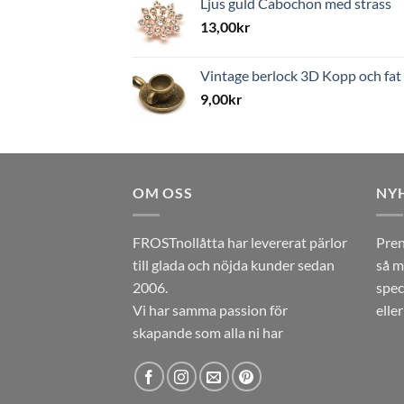
Ljus guld Cabochon med strass
13,00
kr
Vintage berlock 3D Kopp och fat
9,00
kr
OM OSS
NY
FROSTnollåtta har levererat pärlor
Pren
till glada och nöjda kunder sedan
så m
2006.
spec
Vi har samma passion för
elle
skapande som alla ni har