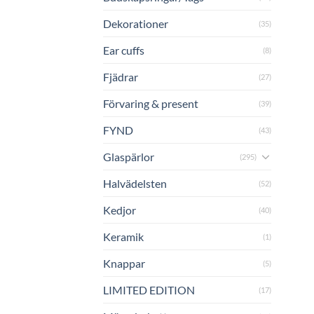
Dekorationer
(35)
Ear cuffs
(8)
Fjädrar
(27)
Förvaring & present
(39)
FYND
(43)
Glaspärlor
(295)
Halvädelsten
(52)
Kedjor
(40)
Keramik
(1)
Knappar
(5)
LIMITED EDITION
(17)