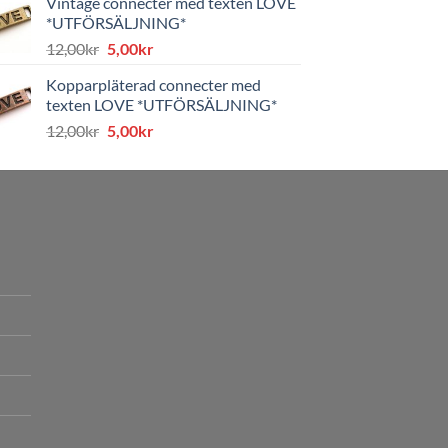
Vintage connecter med texten LOVE
var:
är:
*UTFÖRSÄLJNING*
8,00kr.
4,00kr.
Det
Det
12,00
kr
5,00
kr
ursprungliga
nuvarande
Kopparpläterad connecter med
priset
priset
texten LOVE *UTFÖRSÄLJNING*
var:
är:
Det
Det
12,00
kr
5,00
kr
12,00kr.
5,00kr.
ursprungliga
nuvarande
priset
priset
var:
är:
12,00kr.
5,00kr.