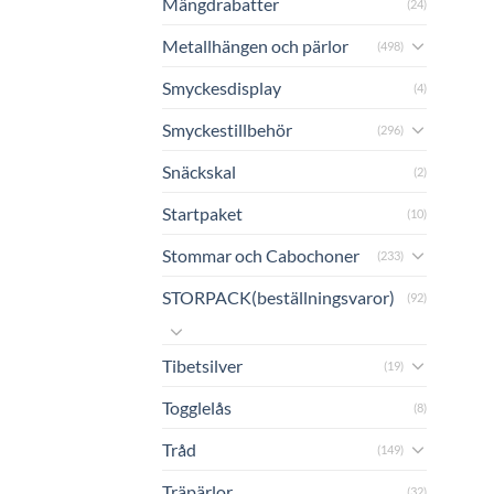
Mängdrabatter
(24)
Metallhängen och pärlor
(498)
Smyckesdisplay
(4)
Smyckestillbehör
(296)
Snäckskal
(2)
Startpaket
(10)
Stommar och Cabochoner
(233)
STORPACK(beställningsvaror)
(92)
Tibetsilver
(19)
Togglelås
(8)
Tråd
(149)
Träpärlor
(32)