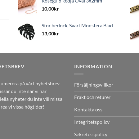
Roséguld kedja Oval 3x2mm
10,00
kr
Stor berlock, Svart Monstera Blad
13,00
kr
HETSBREV
INFORMATION
umerera på vårt nyhetsbrev
Försäljningsvillkor
issar du inte när vi har
Frakt och returer
iella nyheter du inte vill missa
r rea vi vissa högtider!
Kontakta oss
Integritetspolicy
Sekretesspolicy