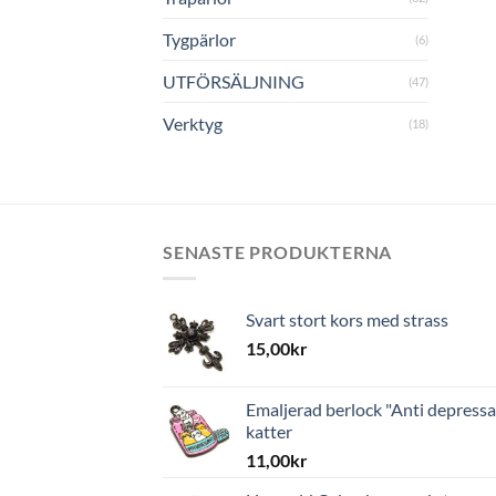
Tygpärlor
(6)
UTFÖRSÄLJNING
(47)
Verktyg
(18)
SENASTE PRODUKTERNA
Svart stort kors med strass
15,00
kr
Emaljerad berlock "Anti depressa
katter
11,00
kr