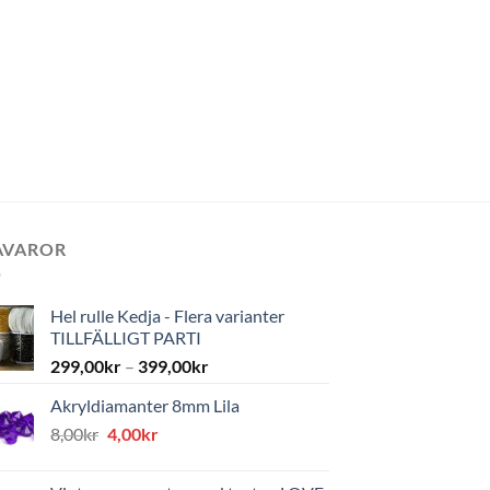
AVAROR
Hel rulle Kedja - Flera varianter
TILLFÄLLIGT PARTI
299,00
kr
–
399,00
kr
Akryldiamanter 8mm Lila
Det
Det
8,00
kr
4,00
kr
ursprungliga
nuvarande
priset
priset