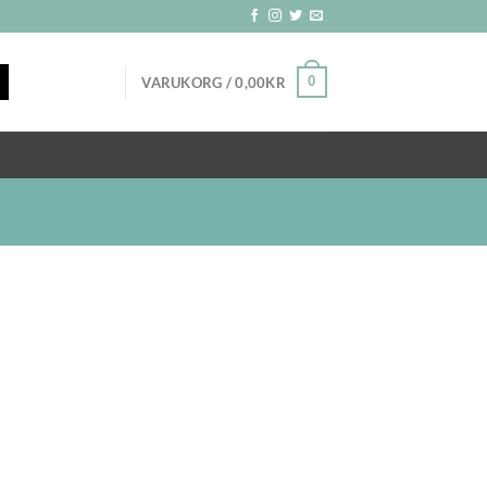
0
VARUKORG /
0,00
KR