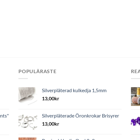
POPULÄRASTE
RE
Silverpläterad kulkedja 1,5mm
13,00
kr
nts"
Silverpläterade Öronkrokar Brisyrer
13,00
kr