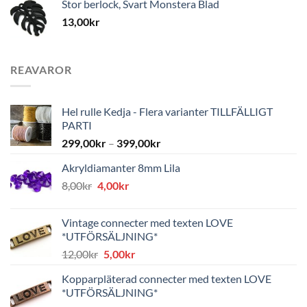
Stor berlock, Svart Monstera Blad
13,00
kr
REAVAROR
Hel rulle Kedja - Flera varianter TILLFÄLLIGT
PARTI
299,00
kr
–
399,00
kr
Akryldiamanter 8mm Lila
Det
Det
8,00
kr
4,00
kr
ursprungliga
nuvarande
priset
priset
Vintage connecter med texten LOVE
var:
är:
*UTFÖRSÄLJNING*
8,00kr.
4,00kr.
Det
Det
12,00
kr
5,00
kr
ursprungliga
nuvarande
Kopparpläterad connecter med texten LOVE
priset
priset
*UTFÖRSÄLJNING*
var:
är: