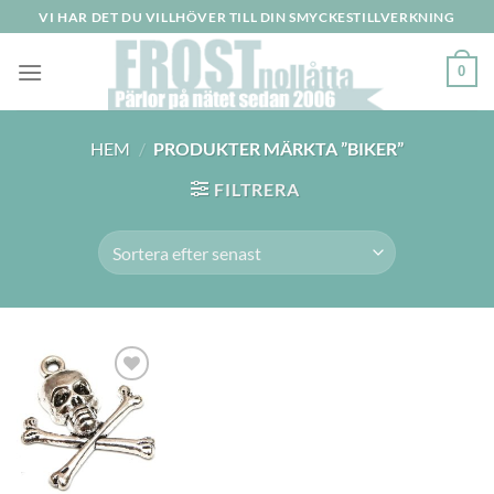
Skip
VI HAR DET DU VILLHÖVER TILL DIN SMYCKESTILLVERKNING
to
content
0
HEM
/
PRODUKTER MÄRKTA ”BIKER”
FILTRERA
Lägg
till i
önskelistan