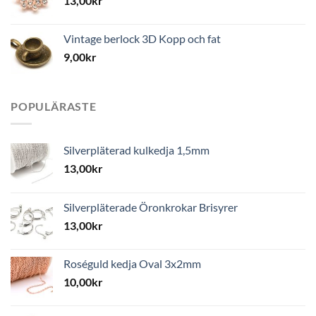
13,00
kr
Vintage berlock 3D Kopp och fat
9,00
kr
POPULÄRASTE
Silverpläterad kulkedja 1,5mm
13,00
kr
Silverpläterade Öronkrokar Brisyrer
13,00
kr
Roséguld kedja Oval 3x2mm
10,00
kr