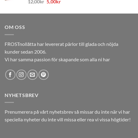
Det
Det
12,00
kr
5,00
kr
12,00kr.
5,00kr.
ursprungliga
nuvarande
priset
priset
var:
är:
OM OSS
12,00kr.
5,00kr.
FROSTnollåtta har levererat pärlor till glada och nöjda
kunder sedan 2006.
Vi har samma passion för skapande som alla ni har
NYHETSBREV
Prenumerera på vårt nyhetsbrev så missar du inte när vi har
speciella nyheter du inte vill missa eller rea vi vissa högtider!