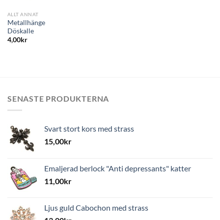
ALLT ANNAT
Metallhänge
Döskalle
4,00
kr
SENASTE PRODUKTERNA
Svart stort kors med strass
15,00
kr
Emaljerad berlock "Anti depressants" katter
11,00
kr
Ljus guld Cabochon med strass