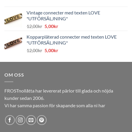
ursprungliga
nuvarande
priset
priset
Vintage connecter med texten LOVE
var:
är:
*UTFÖRSÄLJNING*
8,00kr.
4,00kr.
Det
Det
12,00
kr
5,00
kr
ursprungliga
nuvarande
Kopparpläterad connecter med texten LOVE
priset
priset
*UTFÖRSÄLJNING*
var:
är:
Det
Det
12,00
kr
5,00
kr
12,00kr.
5,00kr.
ursprungliga
nuvarande
priset
priset
var:
är:
OM OSS
12,00kr.
5,00kr.
FROSTnollåtta har levererat pärlor till glada och nöjda
kunder sedan 2006.
Vi har samma passion för skapande som alla ni har