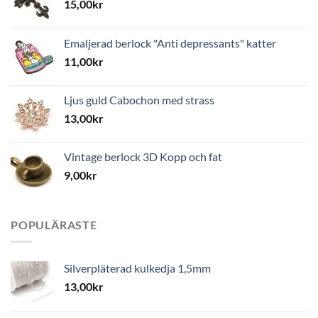
15,00
kr
Emaljerad berlock "Anti depressants" katter
11,00
kr
Ljus guld Cabochon med strass
13,00
kr
Vintage berlock 3D Kopp och fat
9,00
kr
POPULÄRASTE
Silverpläterad kulkedja 1,5mm
13,00
kr