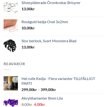
Silverpläterade Öronkrokar Brisyrer
13,00
kr
Roséguld kedja Oval 3x2mm
10,00
kr
Stor berlock, Svart Monstera Blad
13,00
kr
REAVAROR
Hel rulle Kedja - Flera varianter TILLFÄLLIGT
PARTI
299,00
kr
–
399,00
kr
Akryldiamanter 8mm Lila
Det
Det
8,00
kr
4,00
kr