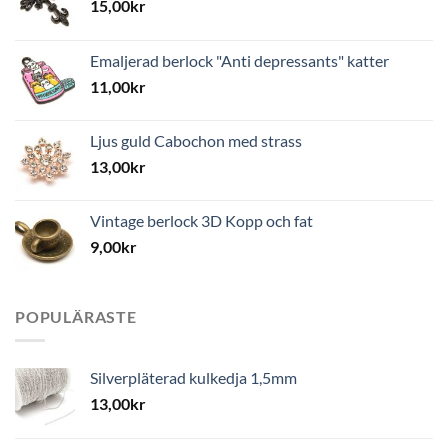
15,00
kr
Emaljerad berlock "Anti depressants" katter
11,00
kr
Ljus guld Cabochon med strass
13,00
kr
Vintage berlock 3D Kopp och fat
9,00
kr
POPULÄRASTE
Silverpläterad kulkedja 1,5mm
13,00
kr