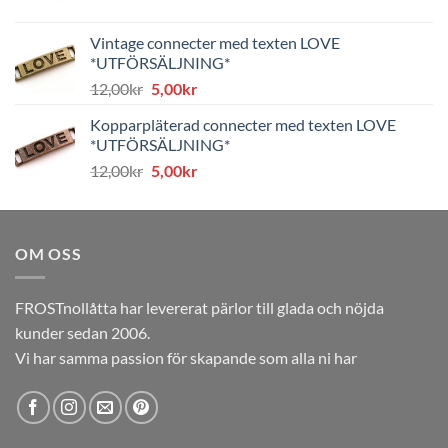
ursprungliga
nuvarande
priset
priset
Vintage connecter med texten LOVE
var:
är:
*UTFÖRSÄLJNING*
8,00kr.
4,00kr.
Det
Det
12,00
kr
5,00
kr
ursprungliga
nuvarande
Kopparpläterad connecter med texten LOVE
priset
priset
*UTFÖRSÄLJNING*
var:
är:
Det
Det
12,00
kr
5,00
kr
12,00kr.
5,00kr.
ursprungliga
nuvarande
priset
priset
var:
är:
OM OSS
12,00kr.
5,00kr.
FROSTnollåtta har levererat pärlor till glada och nöjda
kunder sedan 2006.
Vi har samma passion för skapande som alla ni har