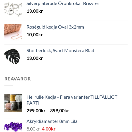
Silverpläterade Öronkrokar Brisyrer
13,00
kr
Roséguld kedja Oval 3x2mm
10,00
kr
Stor berlock, Svart Monstera Blad
13,00
kr
REAVAROR
Hel rulle Kedja - Flera varianter TILLFÄLLIGT
PARTI
299,00
kr
–
399,00
kr
Akryldiamanter 8mm Lila
Det
Det
8,00
kr
4,00
kr