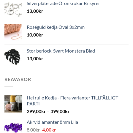
Silverpläterade Öronkrokar Brisyrer
13,00
kr
Roséguld kedja Oval 3x2mm
10,00
kr
Stor berlock, Svart Monstera Blad
13,00
kr
REAVAROR
Hel rulle Kedja - Flera varianter TILLFÄLLIGT
PARTI
299,00
kr
–
399,00
kr
Akryldiamanter 8mm Lila
Det
Det
8,00
kr
4,00
kr