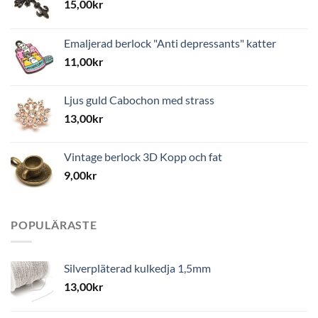
15,00
kr
Emaljerad berlock "Anti depressants" katter
11,00
kr
Ljus guld Cabochon med strass
13,00
kr
Vintage berlock 3D Kopp och fat
9,00
kr
POPULÄRASTE
Silverpläterad kulkedja 1,5mm
13,00
kr