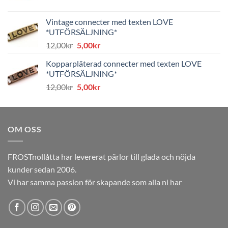
ursprungliga
nuvarande
priset
priset
Vintage connecter med texten LOVE
var:
är:
*UTFÖRSÄLJNING*
8,00kr.
4,00kr.
Det
Det
12,00
kr
5,00
kr
ursprungliga
nuvarande
Kopparpläterad connecter med texten LOVE
priset
priset
*UTFÖRSÄLJNING*
var:
är:
Det
Det
12,00
kr
5,00
kr
12,00kr.
5,00kr.
ursprungliga
nuvarande
priset
priset
var:
är:
OM OSS
12,00kr.
5,00kr.
FROSTnollåtta har levererat pärlor till glada och nöjda
kunder sedan 2006.
Vi har samma passion för skapande som alla ni har