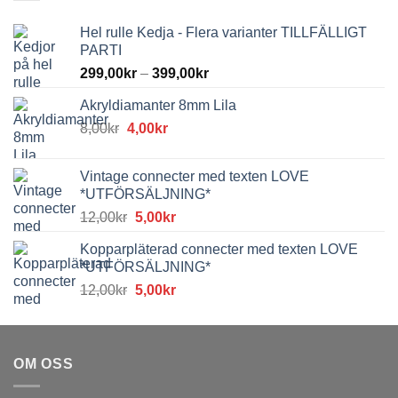
Hel rulle Kedja - Flera varianter TILLFÄLLIGT
PARTI
299,00
kr
–
399,00
kr
Akryldiamanter 8mm Lila
Det
Det
8,00
kr
4,00
kr
ursprungliga
nuvarande
priset
priset
Vintage connecter med texten LOVE
var:
är:
*UTFÖRSÄLJNING*
8,00kr.
4,00kr.
Det
Det
12,00
kr
5,00
kr
ursprungliga
nuvarande
Kopparpläterad connecter med texten LOVE
priset
priset
*UTFÖRSÄLJNING*
var:
är:
Det
Det
12,00
kr
5,00
kr
12,00kr.
5,00kr.
ursprungliga
nuvarande
priset
priset
var:
är:
OM OSS
12,00kr.
5,00kr.