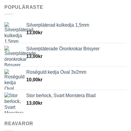
POPULÄRASTE
Silverpläterad kulkedja 1,5mm
13,00
kr
Silverpläterade Öronkrokar Brisyrer
13,00
kr
Roséguld kedja Oval 3x2mm
10,00
kr
Stor berlock, Svart Monstera Blad
13,00
kr
REAVAROR