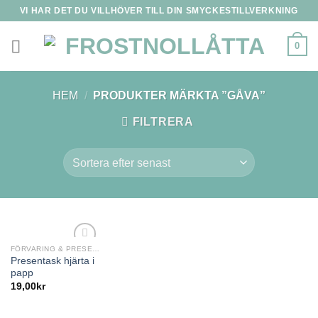
Skip
VI HAR DET DU VILLHÖVER TILL DIN SMYCKESTILLVERKNING
to
content
0
HEM
/
PRODUKTER MÄRKTA ”GÅVA”
FILTRERA
FÖRVARING & PRESENT
Presentask hjärta i
papp
19,00
kr