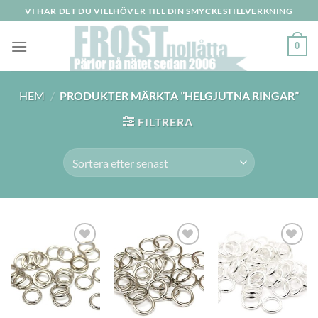
Skip
VI HAR DET DU VILLHÖVER TILL DIN SMYCKESTILLVERKNING
to
content
0
HEM
/
PRODUKTER MÄRKTA ”HELGJUTNA RINGAR”
FILTRERA
Lägg
Lägg
Lägg
till i
till i
till i
önskelistan
önskelistan
önskelistan