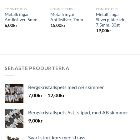
CONNECTERS
CONNECTERS
CONNECTERS
Metallringar
Metallringar
Metallringar
Antiksilver, 5mm
Antiksilver, 7mm
Silverpläterade,
7,5mm, 30st
6,00
kr
15,00
kr
19,00
kr
SENASTE PRODUKTERNA
Bergskristallspets med AB skimmer
7,00
kr
–
12,00
kr
Bergskristallspets 5st , slipad, med AB skimmer
9,00
kr
Svart stort kors med strass