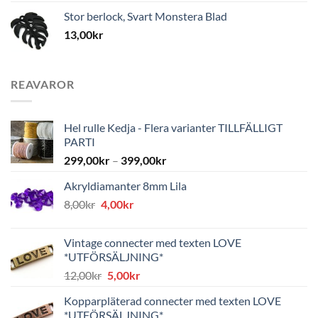
Stor berlock, Svart Monstera Blad
13,00
kr
REAVAROR
Hel rulle Kedja - Flera varianter TILLFÄLLIGT
PARTI
299,00
kr
–
399,00
kr
Akryldiamanter 8mm Lila
Det
Det
8,00
kr
4,00
kr
ursprungliga
nuvarande
priset
priset
Vintage connecter med texten LOVE
var:
är:
*UTFÖRSÄLJNING*
8,00kr.
4,00kr.
Det
Det
12,00
kr
5,00
kr
ursprungliga
nuvarande
Kopparpläterad connecter med texten LOVE
priset
priset
*UTFÖRSÄLJNING*