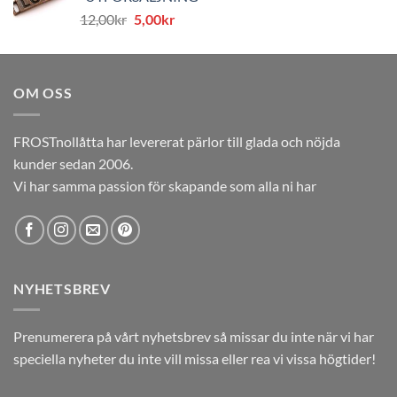
var:
är:
Det
Det
12,00
kr
5,00
kr
12,00kr.
5,00kr.
ursprungliga
nuvarande
priset
priset
var:
är:
OM OSS
12,00kr.
5,00kr.
FROSTnollåtta har levererat pärlor till glada och nöjda
kunder sedan 2006.
Vi har samma passion för skapande som alla ni har
NYHETSBREV
Prenumerera på vårt nyhetsbrev så missar du inte när vi har
speciella nyheter du inte vill missa eller rea vi vissa högtider!