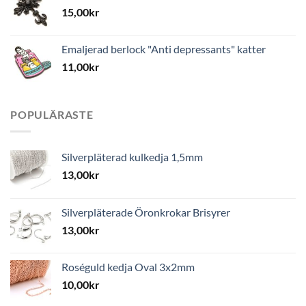
15,00
kr
Emaljerad berlock "Anti depressants" katter
11,00
kr
POPULÄRASTE
Silverpläterad kulkedja 1,5mm
13,00
kr
Silverpläterade Öronkrokar Brisyrer
13,00
kr
Roséguld kedja Oval 3x2mm
10,00
kr