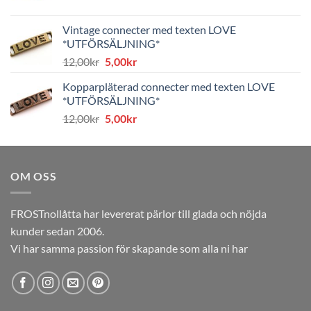
ursprungliga
nuvarande
priset
priset
Vintage connecter med texten LOVE
var:
är:
*UTFÖRSÄLJNING*
8,00kr.
4,00kr.
Det
Det
12,00
kr
5,00
kr
ursprungliga
nuvarande
Kopparpläterad connecter med texten LOVE
priset
priset
*UTFÖRSÄLJNING*
var:
är:
Det
Det
12,00
kr
5,00
kr
12,00kr.
5,00kr.
ursprungliga
nuvarande
priset
priset
var:
är:
OM OSS
12,00kr.
5,00kr.
FROSTnollåtta har levererat pärlor till glada och nöjda
kunder sedan 2006.
Vi har samma passion för skapande som alla ni har