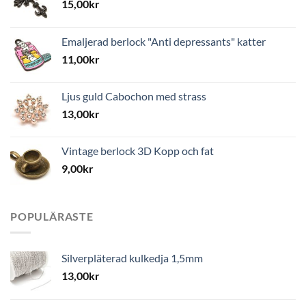
15,00
kr
Emaljerad berlock "Anti depressants" katter
11,00
kr
Ljus guld Cabochon med strass
13,00
kr
Vintage berlock 3D Kopp och fat
9,00
kr
POPULÄRASTE
Silverpläterad kulkedja 1,5mm
13,00
kr