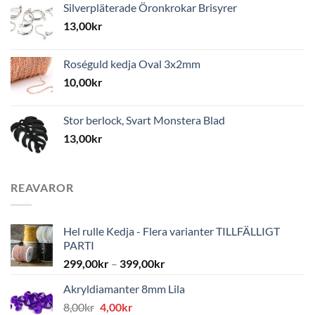
Silverpläterade Öronkrokar Brisyrer
13,00
kr
Roséguld kedja Oval 3x2mm
10,00
kr
Stor berlock, Svart Monstera Blad
13,00
kr
REAVAROR
Hel rulle Kedja - Flera varianter TILLFÄLLIGT
PARTI
299,00
kr
–
399,00
kr
Akryldiamanter 8mm Lila
Det
Det
8,00
kr
4,00
kr