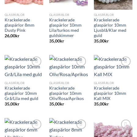
GLASPÄRLOR
GLASPÄRLOR
GLASPÄRLOR
Krackelerade
Krackelerade
Krackelerade
glaspärlor 8mm
glaspärlor 10mm
glaspärlor 10mm
Dusty Pink
Lila/turkos med
Ljusblå/Klar med
guldskimmer
guld
26,00
kr
35,00
kr
35,00
kr
GLASPÄRLOR
GLASPÄRLOR
GLASPÄRLOR
Krackelerade
Krackelerade
Krackelerade
glaspärlor 10mm
glaspärlor 10mm
glaspärlor 10mm
Grå/Lila med guld
Oliv/Rosa/Aprikos
Kall MIX
35,00
kr
35,00
kr
35,00
kr