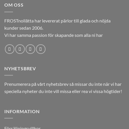
OM OSS
12,00kr.
5,00kr.
FROSTnollåtta har levererat pärlor till glada och nöjda
kunder sedan 2006.
Vi har samma passion för skapande som alla ni har
NYHETSBREV
Prenumerera på vårt nyhetsbrev så missar du inte när vi har
speciella nyheter du inte vill missa eller rea vi vissa högtider!
INFORMATION
Försäljningsvillkor