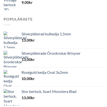
9,00
kr
POPULÄRASTE
Silverpläterad kulkedja 1,5mm
13,00
kr
Silverpläterade Öronkrokar Brisyrer
13,00
kr
Roséguld kedja Oval 3x2mm
10,00
kr
Stor berlock, Svart Monstera Blad
13,00
kr