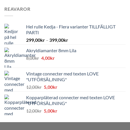
REAVAROR
Hel rulle Kedja - Flera varianter TILLFÄLLIGT
PARTI
299,00
kr
–
399,00
kr
Akryldiamanter 8mm Lila
Det
Det
8,00
kr
4,00
kr
ursprungliga
nuvarande
priset
priset
Vintage connecter med texten LOVE
var:
är:
*UTFÖRSÄLJNING*
8,00kr.
4,00kr.
Det
Det
12,00
kr
5,00
kr
ursprungliga
nuvarande
Kopparpläterad connecter med texten LOVE
priset
priset
*UTFÖRSÄLJNING*
var:
är:
Det
Det
12,00
kr
5,00
kr
12,00kr.
5,00kr.
ursprungliga
nuvarande
priset
priset
var:
är: