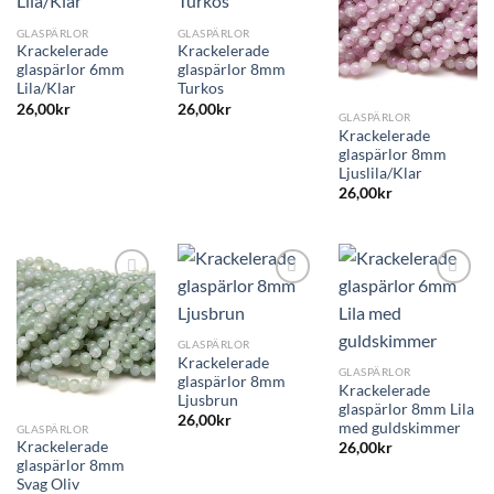
GLASPÄRLOR
GLASPÄRLOR
Krackelerade
Krackelerade
glaspärlor 6mm
glaspärlor 8mm
Lila/Klar
Turkos
26,00
kr
26,00
kr
GLASPÄRLOR
Krackelerade
glaspärlor 8mm
Ljuslila/Klar
26,00
kr
GLASPÄRLOR
Krackelerade
GLASPÄRLOR
glaspärlor 8mm
Krackelerade
Ljusbrun
glaspärlor 8mm Lila
26,00
kr
med guldskimmer
GLASPÄRLOR
Krackelerade
26,00
kr
glaspärlor 8mm
Svag Oliv