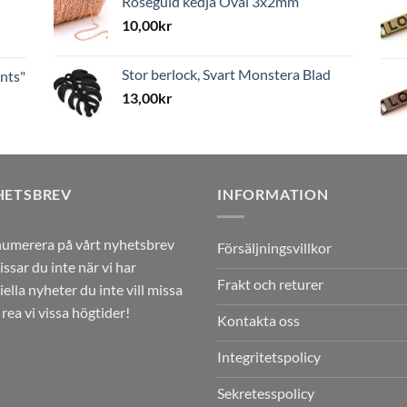
Roséguld kedja Oval 3x2mm
10,00
kr
Stor berlock, Svart Monstera Blad
nts"
13,00
kr
HETSBREV
INFORMATION
umerera på vårt nyhetsbrev
Försäljningsvillkor
issar du inte när vi har
Frakt och returer
iella nyheter du inte vill missa
r rea vi vissa högtider!
Kontakta oss
Integritetspolicy
Sekretesspolicy