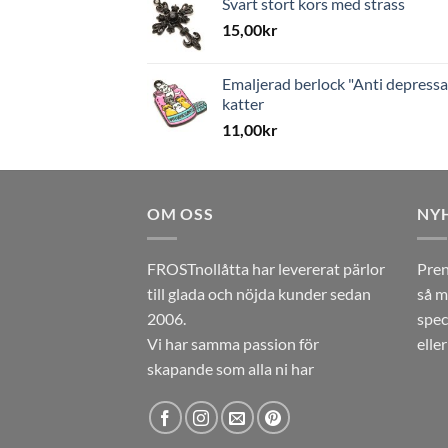
Svart stort kors med strass
15,00
kr
Emaljerad berlock "Anti depressa
katter
11,00
kr
OM OSS
NY
FROSTnollåtta har levererat pärlor
Pren
till glada och nöjda kunder sedan
så m
2006.
spec
Vi har samma passion för
elle
skapande som alla ni har