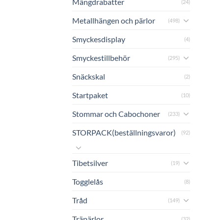
Mängdrabatter
(24)
Metallhängen och pärlor
(498)
Smyckesdisplay
(4)
Smyckestillbehör
(295)
Snäckskal
(2)
Startpaket
(10)
Stommar och Cabochoner
(233)
STORPACK(beställningsvaror)
(92)
Tibetsilver
(19)
Togglelås
(8)
Tråd
(149)
Träpärlor
(32)