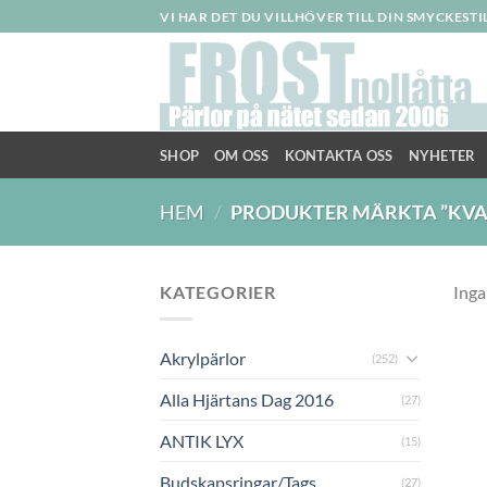
Skip
VI HAR DET DU VILLHÖVER TILL DIN SMYCKEST
to
content
SHOP
OM OSS
KONTAKTA OSS
NYHETER
HEM
/
PRODUKTER MÄRKTA ”KVA
KATEGORIER
Inga
Akrylpärlor
(252)
Alla Hjärtans Dag 2016
(27)
ANTIK LYX
(15)
Budskapsringar/Tags
(27)