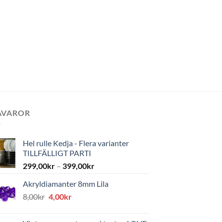
AVAROR
Hel rulle Kedja - Flera varianter
TILLFÄLLIGT PARTI
299,00
kr
–
399,00
kr
Akryldiamanter 8mm Lila
Det
Det
8,00
kr
4,00
kr
ursprungliga
nuvarande
priset
priset