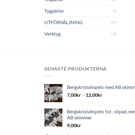
Tygpärlor
(6)
UTFÖRSÄLJNING
(47)
Verktyg
(18)
SENASTE PRODUKTERNA
Bergskristallspets med AB skim
7,00
kr
–
12,00
kr
Bergskristallspets 5st , slipad, m
AB skimmer
9,00
kr