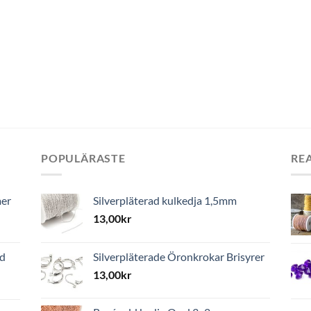
POPULÄRASTE
RE
mer
Silverpläterad kulkedja 1,5mm
13,00
kr
ed
Silverpläterade Öronkrokar Brisyrer
13,00
kr