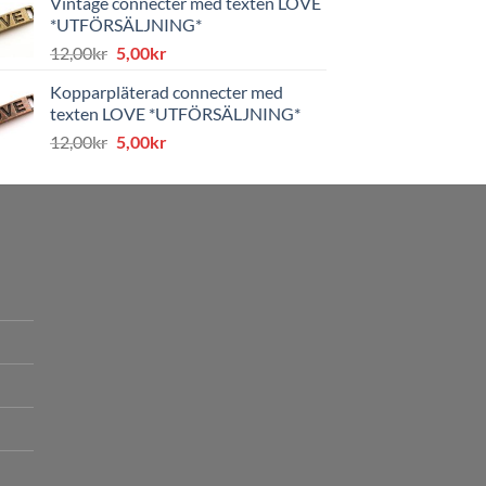
Vintage connecter med texten LOVE
var:
är:
*UTFÖRSÄLJNING*
8,00kr.
4,00kr.
Det
Det
12,00
kr
5,00
kr
ursprungliga
nuvarande
Kopparpläterad connecter med
priset
priset
texten LOVE *UTFÖRSÄLJNING*
var:
är:
Det
Det
12,00
kr
5,00
kr
12,00kr.
5,00kr.
ursprungliga
nuvarande
priset
priset
var:
är:
12,00kr.
5,00kr.