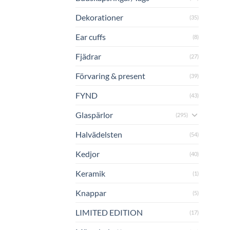
Dekorationer
(35)
Ear cuffs
(8)
Fjädrar
(27)
Förvaring & present
(39)
FYND
(43)
Glaspärlor
(295)
Halvädelsten
(54)
Kedjor
(40)
Keramik
(1)
Knappar
(5)
LIMITED EDITION
(17)