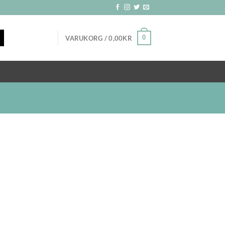
0
VARUKORG /
0,00
KR