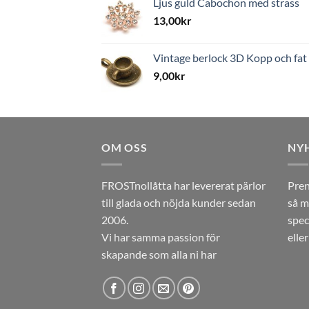
Ljus guld Cabochon med strass
13,00
kr
Vintage berlock 3D Kopp och fat
9,00
kr
OM OSS
NY
FROSTnollåtta har levererat pärlor
Pren
till glada och nöjda kunder sedan
så m
2006.
spec
Vi har samma passion för
elle
skapande som alla ni har