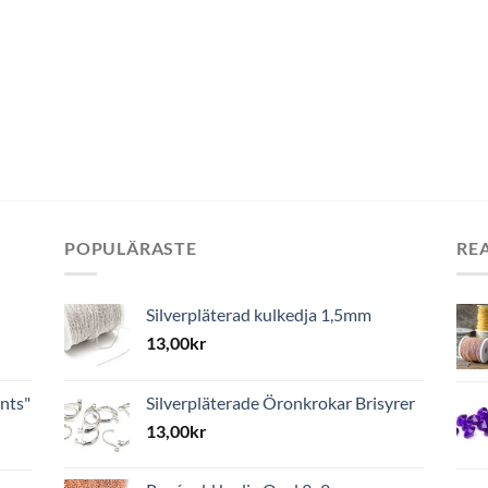
POPULÄRASTE
RE
Silverpläterad kulkedja 1,5mm
13,00
kr
nts"
Silverpläterade Öronkrokar Brisyrer
13,00
kr