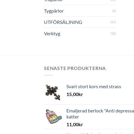
Tygpärlor
(6)
UTFÖRSÄLJNING
(47)
Verktyg
(18)
SENASTE PRODUKTERNA
Svart stort kors med strass
15,00
kr
Emaljerad berlock "Anti depressa
katter
11,00
kr