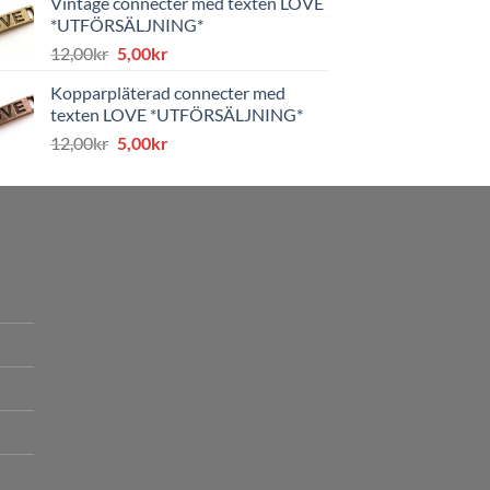
Vintage connecter med texten LOVE
var:
är:
*UTFÖRSÄLJNING*
8,00kr.
4,00kr.
Det
Det
12,00
kr
5,00
kr
ursprungliga
nuvarande
Kopparpläterad connecter med
priset
priset
texten LOVE *UTFÖRSÄLJNING*
var:
är:
Det
Det
12,00
kr
5,00
kr
12,00kr.
5,00kr.
ursprungliga
nuvarande
priset
priset
var:
är:
12,00kr.
5,00kr.