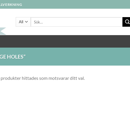
ILLVERKNING
Sök
efter:
GE HOLES”
 produkter hittades som motsvarar ditt val.