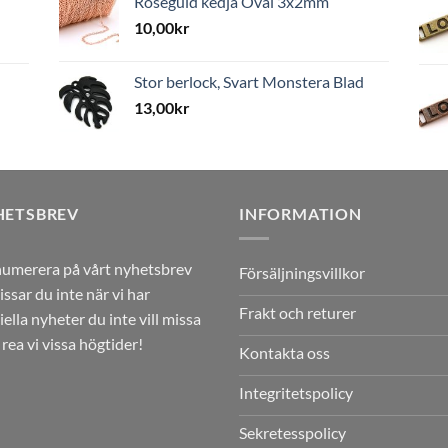
Roséguld kedja Oval 3x2mm
10,00
kr
Stor berlock, Svart Monstera Blad
13,00
kr
HETSBREV
INFORMATION
umerera på vårt nyhetsbrev
Försäljningsvillkor
issar du inte när vi har
Frakt och returer
iella nyheter du inte vill missa
r rea vi vissa högtider!
Kontakta oss
Integritetspolicy
Sekretesspolicy