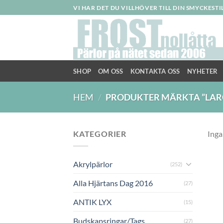
Skip
VI HAR DET DU VILLHÖVER TILL DIN SMYCKEST
to
content
SHOP
OM OSS
KONTAKTA OSS
NYHETER
HEM
/
PRODUKTER MÄRKTA ”LAR
KATEGORIER
Inga
Akrylpärlor
(252)
Alla Hjärtans Dag 2016
(27)
ANTIK LYX
(15)
Budskapsringar/Tags
(27)