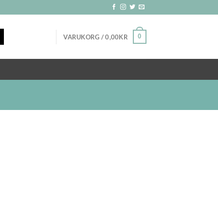
0
VARUKORG /
0,00
KR