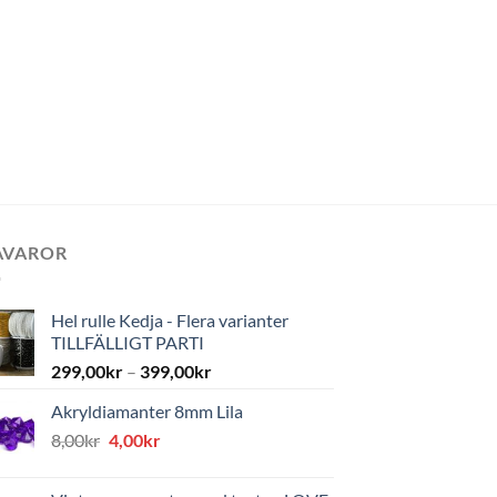
AVAROR
Hel rulle Kedja - Flera varianter
TILLFÄLLIGT PARTI
299,00
kr
–
399,00
kr
Akryldiamanter 8mm Lila
Det
Det
8,00
kr
4,00
kr
ursprungliga
nuvarande
priset
priset