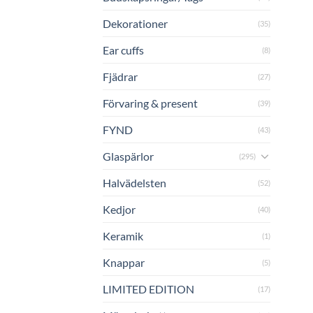
Dekorationer
(35)
Ear cuffs
(8)
Fjädrar
(27)
Förvaring & present
(39)
FYND
(43)
Glaspärlor
(295)
Halvädelsten
(52)
Kedjor
(40)
Keramik
(1)
Knappar
(5)
LIMITED EDITION
(17)