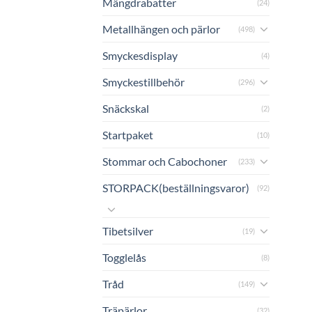
Mängdrabatter
(24)
Metallhängen och pärlor
(498)
Smyckesdisplay
(4)
Smyckestillbehör
(296)
Snäckskal
(2)
Startpaket
(10)
Stommar och Cabochoner
(233)
STORPACK(beställningsvaror)
(92)
Tibetsilver
(19)
Togglelås
(8)
Tråd
(149)
Träpärlor
(32)