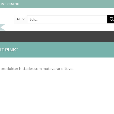
ILLVERKNING
Sök
efter:
T PINK”
 produkter hittades som motsvarar ditt val.