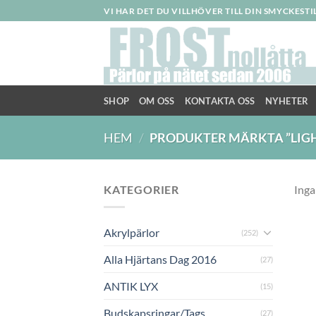
Skip
VI HAR DET DU VILLHÖVER TILL DIN SMYCKEST
to
content
SHOP
OM OSS
KONTAKTA OSS
NYHETER
HEM
/
PRODUKTER MÄRKTA ”LIGH
KATEGORIER
Inga
Akrylpärlor
(252)
Alla Hjärtans Dag 2016
(27)
ANTIK LYX
(15)
Budskapsringar/Tags
(27)