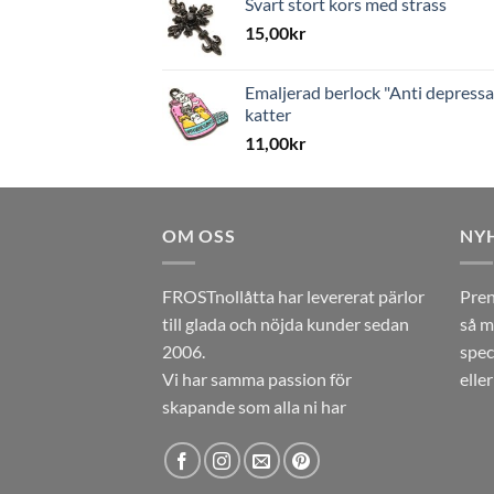
Svart stort kors med strass
15,00
kr
Emaljerad berlock "Anti depressa
katter
11,00
kr
OM OSS
NY
FROSTnollåtta har levererat pärlor
Pren
till glada och nöjda kunder sedan
så m
2006.
spec
Vi har samma passion för
elle
skapande som alla ni har