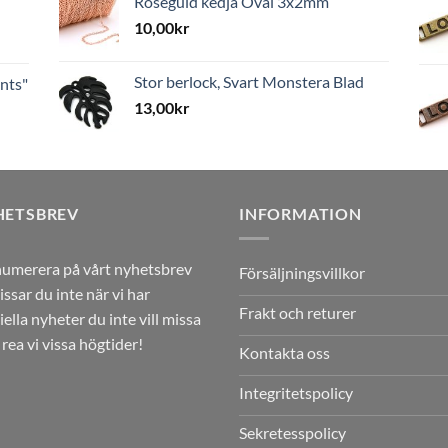
Roséguld kedja Oval 3x2mm
10,00
kr
Stor berlock, Svart Monstera Blad
nts"
13,00
kr
HETSBREV
INFORMATION
umerera på vårt nyhetsbrev
Försäljningsvillkor
issar du inte när vi har
Frakt och returer
iella nyheter du inte vill missa
r rea vi vissa högtider!
Kontakta oss
Integritetspolicy
Sekretesspolicy