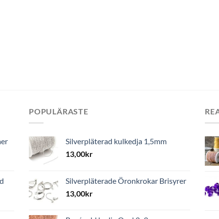
POPULÄRASTE
RE
mer
Silverpläterad kulkedja 1,5mm
13,00
kr
ed
Silverpläterade Öronkrokar Brisyrer
13,00
kr