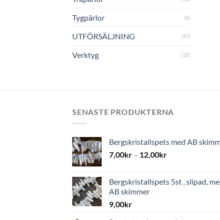
Tygpärlor
(6)
UTFÖRSÄLJNING
(47)
Verktyg
(18)
SENASTE PRODUKTERNA
Bergskristallspets med AB skim
7,00
kr
–
12,00
kr
Bergskristallspets 5st , slipad, m
AB skimmer
9,00
kr