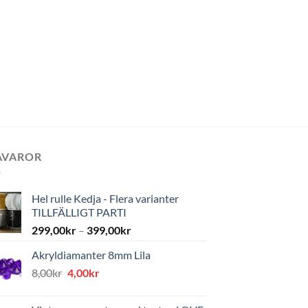
AVAROR
Hel rulle Kedja - Flera varianter
TILLFÄLLIGT PARTI
299,00
kr
–
399,00
kr
Akryldiamanter 8mm Lila
Det
Det
8,00
kr
4,00
kr
ursprungliga
nuvarande
priset
priset