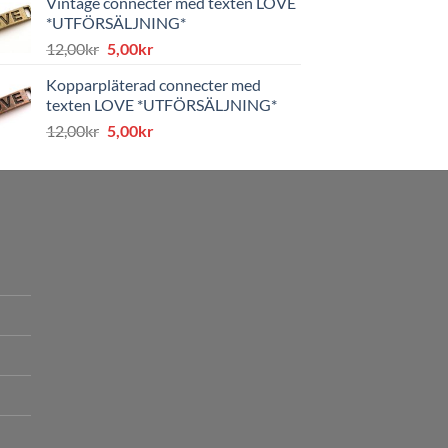
Vintage connecter med texten LOVE
var:
är:
*UTFÖRSÄLJNING*
8,00kr.
4,00kr.
Det
Det
12,00
kr
5,00
kr
ursprungliga
nuvarande
Kopparpläterad connecter med
priset
priset
texten LOVE *UTFÖRSÄLJNING*
var:
är:
Det
Det
12,00
kr
5,00
kr
12,00kr.
5,00kr.
ursprungliga
nuvarande
priset
priset
var:
är:
12,00kr.
5,00kr.