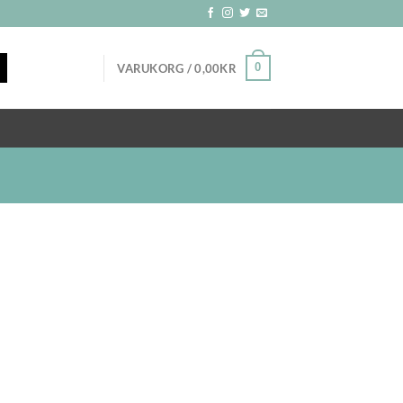
0
VARUKORG /
0,00
KR