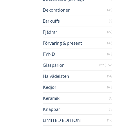
Dekorationer
(35)
Ear cuffs
(8)
Fjädrar
(27)
Förvaring & present
(39)
FYND
(43)
Glaspärlor
(295)
Halvädelsten
(54)
Kedjor
(40)
Keramik
(1)
Knappar
(5)
LIMITED EDITION
(17)