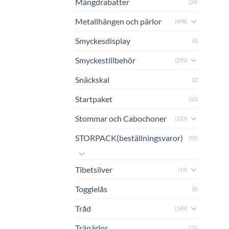
Mängdrabatter
(24)
Metallhängen och pärlor
(498)
Smyckesdisplay
(4)
Smyckestillbehör
(295)
Snäckskal
(2)
Startpaket
(10)
Stommar och Cabochoner
(233)
STORPACK(beställningsvaror)
(92)
Tibetsilver
(19)
Togglelås
(8)
Tråd
(149)
Träpärlor
(32)