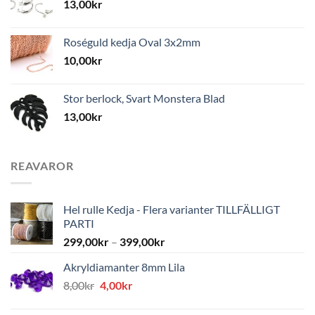
13,00
kr
Roséguld kedja Oval 3x2mm
10,00
kr
Stor berlock, Svart Monstera Blad
13,00
kr
REAVAROR
Hel rulle Kedja - Flera varianter TILLFÄLLIGT
PARTI
299,00
kr
–
399,00
kr
Akryldiamanter 8mm Lila
Det
Det
8,00
kr
4,00
kr
ursprungliga
nuvarande
priset
priset