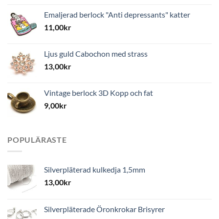
Emaljerad berlock "Anti depressants" katter
11,00
kr
Ljus guld Cabochon med strass
13,00
kr
Vintage berlock 3D Kopp och fat
9,00
kr
POPULÄRASTE
Silverpläterad kulkedja 1,5mm
13,00
kr
Silverpläterade Öronkrokar Brisyrer