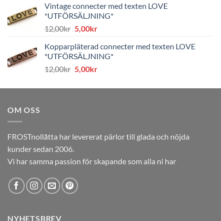
Vintage connecter med texten LOVE
var:
är:
*UTFÖRSÄLJNING*
8,00kr.
4,00kr.
Det
Det
12,00
kr
5,00
kr
ursprungliga
nuvarande
Kopparpläterad connecter med texten LOVE
priset
priset
*UTFÖRSÄLJNING*
var:
är:
Det
Det
12,00
kr
5,00
kr
12,00kr.
5,00kr.
ursprungliga
nuvarande
priset
priset
var:
är:
OM OSS
12,00kr.
5,00kr.
FROSTnollåtta har levererat pärlor till glada och nöjda
kunder sedan 2006.
Vi har samma passion för skapande som alla ni har
NYHETSBREV