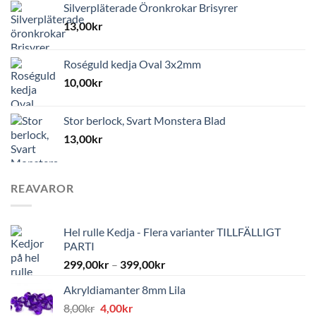
Silverpläterade Öronkrokar Brisyrer
13,00
kr
Roséguld kedja Oval 3x2mm
10,00
kr
Stor berlock, Svart Monstera Blad
13,00
kr
REAVAROR
Hel rulle Kedja - Flera varianter TILLFÄLLIGT
PARTI
299,00
kr
–
399,00
kr
Akryldiamanter 8mm Lila
Det
Det
8,00
kr
4,00
kr