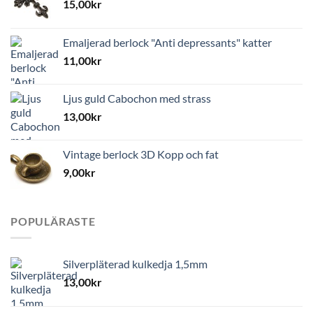
15,00
kr
Emaljerad berlock "Anti depressants" katter
11,00
kr
Ljus guld Cabochon med strass
13,00
kr
Vintage berlock 3D Kopp och fat
9,00
kr
POPULÄRASTE
Silverpläterad kulkedja 1,5mm
13,00
kr