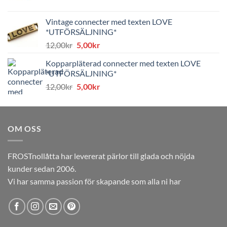
ursprungliga
nuvarande
priset
priset
Vintage connecter med texten LOVE
var:
är:
*UTFÖRSÄLJNING*
8,00kr.
4,00kr.
Det
Det
12,00
kr
5,00
kr
ursprungliga
nuvarande
Kopparpläterad connecter med texten LOVE
priset
priset
*UTFÖRSÄLJNING*
var:
är:
Det
Det
12,00
kr
5,00
kr
12,00kr.
5,00kr.
ursprungliga
nuvarande
priset
priset
var:
är:
OM OSS
12,00kr.
5,00kr.
FROSTnollåtta har levererat pärlor till glada och nöjda
kunder sedan 2006.
Vi har samma passion för skapande som alla ni har