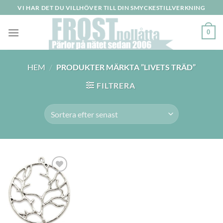
Skip
VI HAR DET DU VILLHÖVER TILL DIN SMYCKESTILLVERKNING
to
content
0
HEM
/
PRODUKTER MÄRKTA ”LIVETS TRÄD”
FILTRERA
Lägg
till i
önskelistan