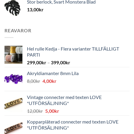
Stor berlock, Svart Monstera Blad
13,00
kr
REAVAROR
Hel rulle Kedja - Flera varianter TILLFÄLLIGT
PARTI
299,00
kr
–
399,00
kr
Akryldiamanter 8mm Lila
Det
Det
8,00
kr
4,00
kr
ursprungliga
nuvarande
priset
priset
Vintage connecter med texten LOVE
var:
är:
*UTFÖRSÄLJNING*
8,00kr.
4,00kr.
Det
Det
12,00
kr
5,00
kr
ursprungliga
nuvarande
Kopparpläterad connecter med texten LOVE
priset
priset
*UTFÖRSÄLJNING*
var:
är: