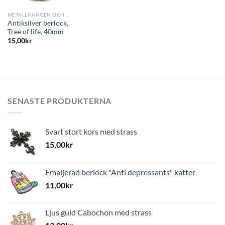
METALLHÄNGEN OCH PÄRLOR
Antiksilver berlock,
Tree of life, 40mm
15,00
kr
SENASTE PRODUKTERNA
Svart stort kors med strass
15,00
kr
Emaljerad berlock "Anti depressants" katter
11,00
kr
Ljus guld Cabochon med strass