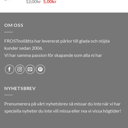
Det
Det
12,00
kr
5,00
kr
12,00kr.
5,00kr.
ursprungliga
nuvarande
priset
priset
var:
är:
OM OSS
12,00kr.
5,00kr.
FROSTnollåtta har levererat pärlor till glada och nöjda
kunder sedan 2006.
Vi har samma passion för skapande som alla ni har
NYHETSBREV
Prenumerera på vårt nyhetsbrev så missar du inte när vi har
speciella nyheter du inte vill missa eller rea vi vissa högtider!