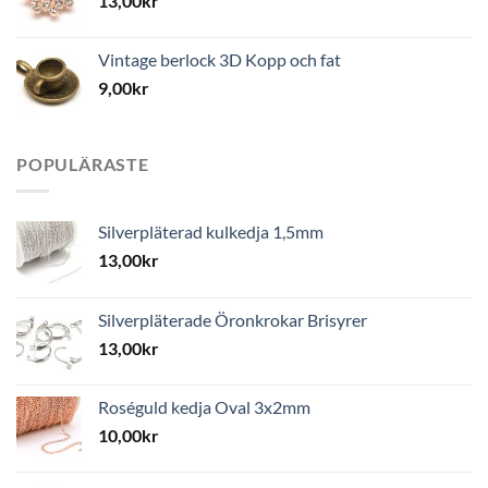
13,00
kr
Vintage berlock 3D Kopp och fat
9,00
kr
POPULÄRASTE
Silverpläterad kulkedja 1,5mm
13,00
kr
Silverpläterade Öronkrokar Brisyrer
13,00
kr
Roséguld kedja Oval 3x2mm
10,00
kr