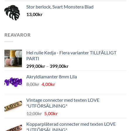
Stor berlock, Svart Monstera Blad
13,00
kr
REAVAROR
Hel rulle Kedja - Flera varianter TILLFÄLLIGT
PARTI
299,00
kr
–
399,00
kr
Akryldiamanter 8mm Lila
Det
Det
8,00
kr
4,00
kr
ursprungliga
nuvarande
priset
priset
Vintage connecter med texten LOVE
var:
är:
*UTFÖRSÄLJNING*
8,00kr.
4,00kr.
Det
Det
12,00
kr
5,00
kr
ursprungliga
nuvarande
Kopparpläterad connecter med texten LOVE
priset
priset
*UTFÖRSÄLJNING*