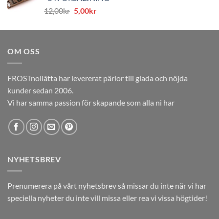
var:
är:
Det
Det
12,00
kr
5,00
kr
12,00kr.
5,00kr.
ursprungliga
nuvarande
priset
priset
var:
är:
OM OSS
12,00kr.
5,00kr.
FROSTnollåtta har levererat pärlor till glada och nöjda
kunder sedan 2006.
Vi har samma passion för skapande som alla ni har
NYHETSBREV
Prenumerera på vårt nyhetsbrev så missar du inte när vi har
speciella nyheter du inte vill missa eller rea vi vissa högtider!