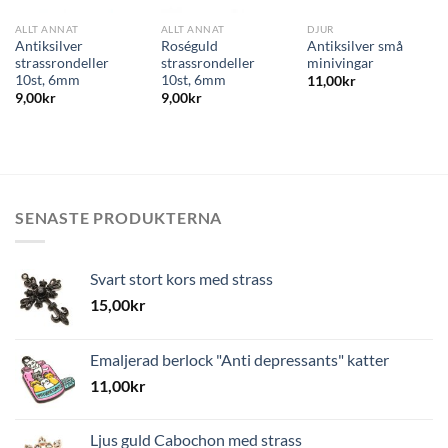
ALLT ANNAT
ALLT ANNAT
DJUR
Antiksilver
Roséguld
Antiksilver små
strassrondeller
strassrondeller
minivingar
10st, 6mm
10st, 6mm
11,00
kr
9,00
kr
9,00
kr
SENASTE PRODUKTERNA
Svart stort kors med strass
15,00
kr
Emaljerad berlock "Anti depressants" katter
11,00
kr
Ljus guld Cabochon med strass