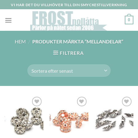
Skip
VI HAR DET DU VILLHÖVER TILL DIN SMYCKESTILLVERKNING
to
content
0
HEM
/
PRODUKTER MÄRKTA ”MELLANDELAR”
FILTRERA
Lägg
Lägg
Lägg
till i
till i
till i
önskelistan
önskelistan
önskelistan