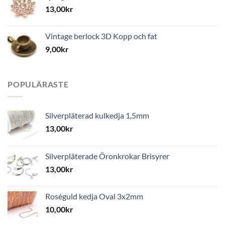
13,00
kr
Vintage berlock 3D Kopp och fat
9,00
kr
POPULÄRASTE
Silverpläterad kulkedja 1,5mm
13,00
kr
Silverpläterade Öronkrokar Brisyrer
13,00
kr
Roséguld kedja Oval 3x2mm
10,00
kr