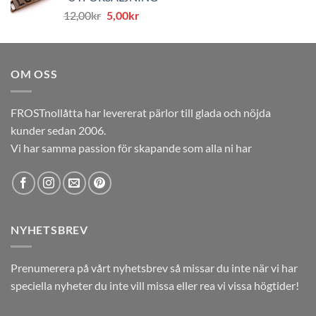
var:
är:
Det
Det
12,00
kr
5,00
kr
12,00kr.
5,00kr.
ursprungliga
nuvarande
priset
priset
var:
är:
OM OSS
12,00kr.
5,00kr.
FROSTnollåtta har levererat pärlor till glada och nöjda
kunder sedan 2006.
Vi har samma passion för skapande som alla ni har
NYHETSBREV
Prenumerera på vårt nyhetsbrev så missar du inte när vi har
speciella nyheter du inte vill missa eller rea vi vissa högtider!