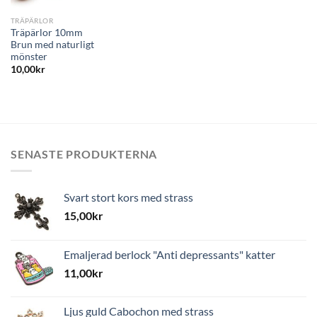
TRÄPÄRLOR
Träpärlor 10mm
Brun med naturligt
mönster
10,00
kr
SENASTE PRODUKTERNA
Svart stort kors med strass
15,00
kr
Emaljerad berlock "Anti depressants" katter
11,00
kr
Ljus guld Cabochon med strass