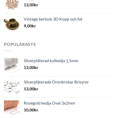
13,00
kr
Vintage berlock 3D Kopp och fat
9,00
kr
POPULÄRASTE
Silverpläterad kulkedja 1,5mm
13,00
kr
Silverpläterade Öronkrokar Brisyrer
13,00
kr
Roséguld kedja Oval 3x2mm
10,00
kr