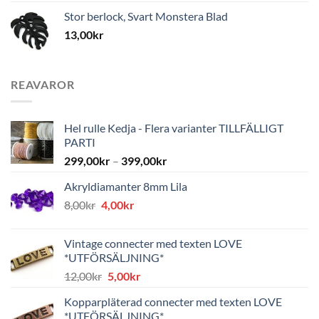
Stor berlock, Svart Monstera Blad
13,00
kr
REAVAROR
Hel rulle Kedja - Flera varianter TILLFÄLLIGT
PARTI
299,00
kr
–
399,00
kr
Akryldiamanter 8mm Lila
Det
Det
8,00
kr
4,00
kr
ursprungliga
nuvarande
priset
priset
Vintage connecter med texten LOVE
var:
är:
*UTFÖRSÄLJNING*
8,00kr.
4,00kr.
Det
Det
12,00
kr
5,00
kr
ursprungliga
nuvarande
Kopparpläterad connecter med texten LOVE
priset
priset
*UTFÖRSÄLJNING*