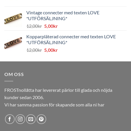
ursprungliga
nuvarande
priset
priset
Vintage connecter med texten LOVE
var:
är:
*UTFÖRSÄLJNING*
8,00kr.
4,00kr.
Det
Det
12,00
kr
5,00
kr
ursprungliga
nuvarande
Kopparpläterad connecter med texten LOVE
priset
priset
*UTFÖRSÄLJNING*
var:
är:
Det
Det
12,00
kr
5,00
kr
12,00kr.
5,00kr.
ursprungliga
nuvarande
priset
priset
var:
är:
OM OSS
12,00kr.
5,00kr.
FROSTnollåtta har levererat pärlor till glada och nöjda
kunder sedan 2006.
Vi har samma passion för skapande som alla ni har