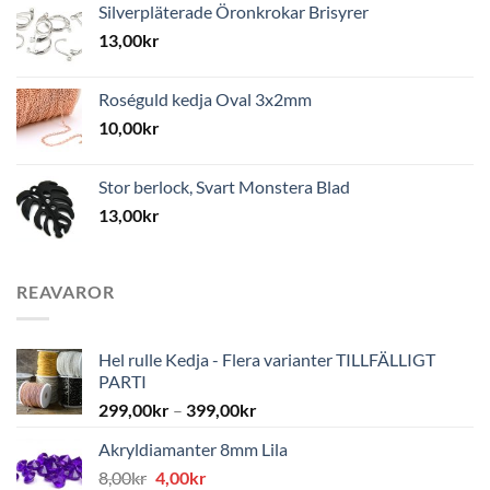
Silverpläterade Öronkrokar Brisyrer
13,00
kr
Roséguld kedja Oval 3x2mm
10,00
kr
Stor berlock, Svart Monstera Blad
13,00
kr
REAVAROR
Hel rulle Kedja - Flera varianter TILLFÄLLIGT
PARTI
299,00
kr
–
399,00
kr
Akryldiamanter 8mm Lila
Det
Det
8,00
kr
4,00
kr