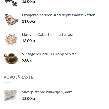
15,00
kr
Emaljerad berlock "Anti depressants" katter
11,00
kr
Ljus guld Cabochon med strass
13,00
kr
Vintage berlock 3D Kopp och fat
9,00
kr
POPULÄRASTE
Silverpläterad kulkedja 1,5mm
13,00
kr