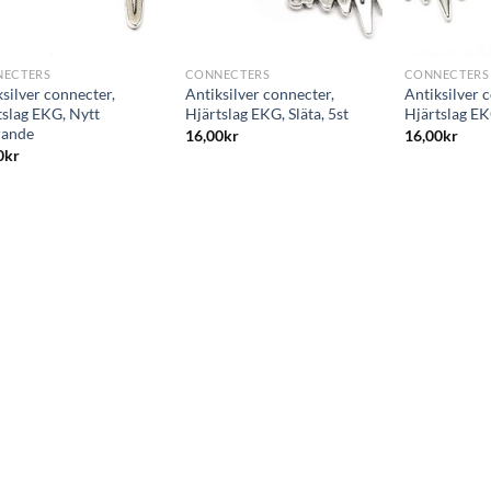
+
+
ECTERS
CONNECTERS
CONNECTERS
silver connecter,
Antiksilver connecter,
Antiksilver 
tslag EKG, Nytt
Hjärtslag EKG, Släta, 5st
Hjärtslag EK
rande
16,00
kr
16,00
kr
0
kr