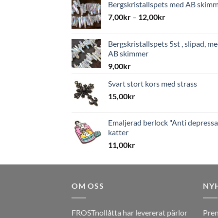
Bergskristallspets med AB skim
7,00
kr
–
12,00
kr
Bergskristallspets 5st , slipad, m
AB skimmer
9,00
kr
Svart stort kors med strass
15,00
kr
Emaljerad berlock "Anti depressa
katter
11,00
kr
OM OSS
NY
FROSTnollåtta har levererat pärlor
Pren