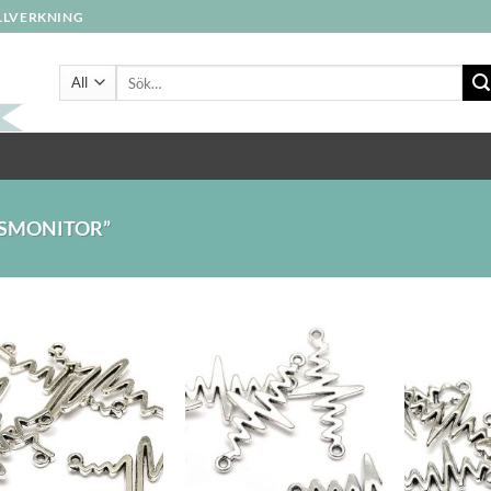
ILLVERKNING
Sök
efter:
SMONITOR”
Lägg
Lägg
till i
till i
önskelistan
önskelistan