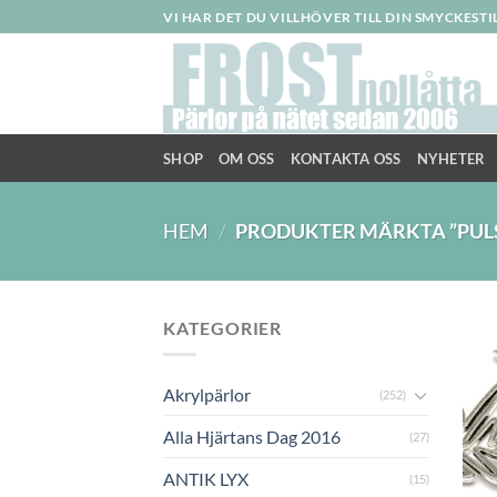
Skip
VI HAR DET DU VILLHÖVER TILL DIN SMYCKEST
to
content
SHOP
OM OSS
KONTAKTA OSS
NYHETER
HEM
/
PRODUKTER MÄRKTA ”PUL
KATEGORIER
Akrylpärlor
(252)
Alla Hjärtans Dag 2016
(27)
ANTIK LYX
(15)