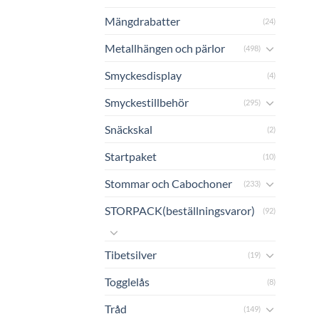
Mängdrabatter
(24)
Metallhängen och pärlor
(498)
Smyckesdisplay
(4)
Smyckestillbehör
(295)
Snäckskal
(2)
Startpaket
(10)
Stommar och Cabochoner
(233)
STORPACK(beställningsvaror)
(92)
Tibetsilver
(19)
Togglelås
(8)
Tråd
(149)