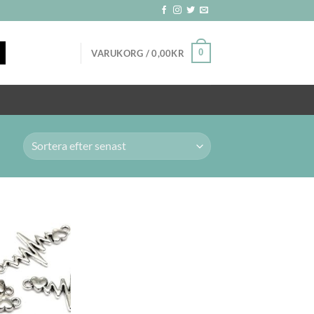
0
VARUKORG /
0,00
KR
Lägg
till i
önskelistan