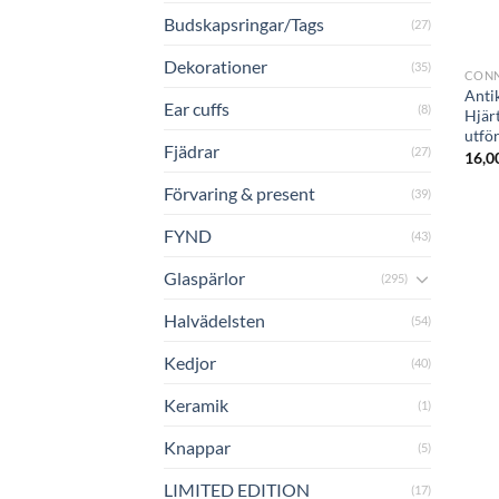
Budskapsringar/Tags
(27)
+
Dekorationer
(35)
CONN
Antik
Ear cuffs
(8)
Hjär
utfö
Fjädrar
(27)
16,0
Förvaring & present
(39)
FYND
(43)
Glaspärlor
(295)
Halvädelsten
(54)
Kedjor
(40)
Keramik
(1)
Knappar
(5)
LIMITED EDITION
(17)