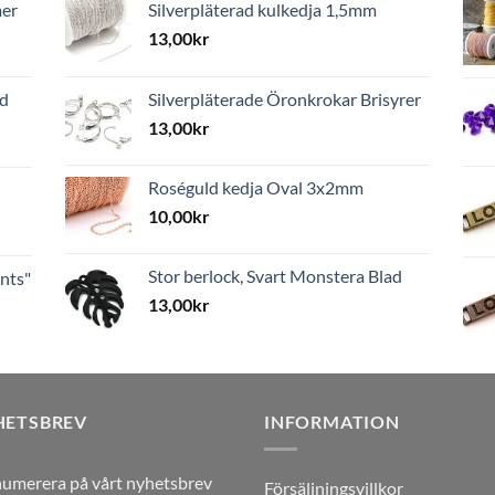
mer
Silverpläterad kulkedja 1,5mm
13,00
kr
ed
Silverpläterade Öronkrokar Brisyrer
13,00
kr
Roséguld kedja Oval 3x2mm
10,00
kr
Stor berlock, Svart Monstera Blad
nts"
13,00
kr
HETSBREV
INFORMATION
umerera på vårt nyhetsbrev
Försäljningsvillkor