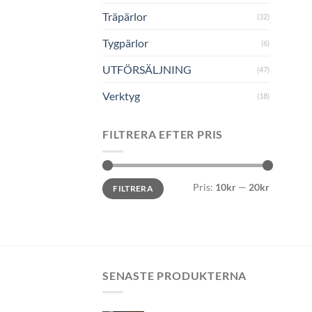
Träpärlor
(32)
Tygpärlor
(6)
UTFÖRSÄLJNING
(47)
Verktyg
(18)
FILTRERA EFTER PRIS
Min
Max
Pris:
10kr
—
20kr
FILTRERA
pris
pris
SENASTE PRODUKTERNA