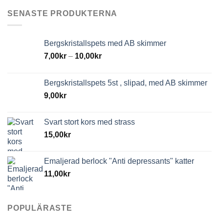
SENASTE PRODUKTERNA
Bergskristallspets med AB skimmer
7,00
kr
–
10,00
kr
Bergskristallspets 5st , slipad, med AB skimmer
9,00
kr
Svart stort kors med strass
15,00
kr
Emaljerad berlock "Anti depressants" katter
11,00
kr
POPULÄRASTE