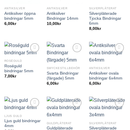
ANTIKSILVER
ANTIKSILVER
SILVERPLÄTERAT
Antiksilver öppna
Antiksilver
Silverpläterade
bindringar 5mm
Bindringar 14mm
Tjocka Bindringar
6mm
6,00
kr
10,00
kr
8,00
kr
ROSÉGULD
Roséguld
SMYCKESTILLBEHÖR
ANTIKSILVER
bindringar 5mm
Svarta Bindringar
Antiksilver ovala
7,00
kr
(färgade) 5mm
bindringar 6x4mm
6,00
kr
6,00
kr
LJUS GULD
Ljus guld bindringar
GULDPLÄTERAT
SILVERPLÄTERAT
4mm
Guldpläterade
Silverpläterade