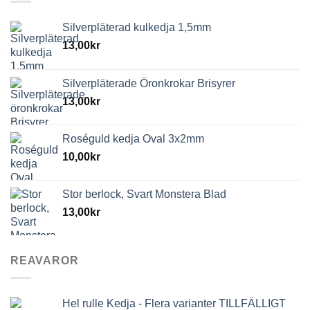
Silverpläterad kulkedja 1,5mm
13,00
kr
Silverpläterade Öronkrokar Brisyrer
13,00
kr
Roséguld kedja Oval 3x2mm
10,00
kr
Stor berlock, Svart Monstera Blad
13,00
kr
REAVAROR
Hel rulle Kedja - Flera varianter TILLFÄLLIGT