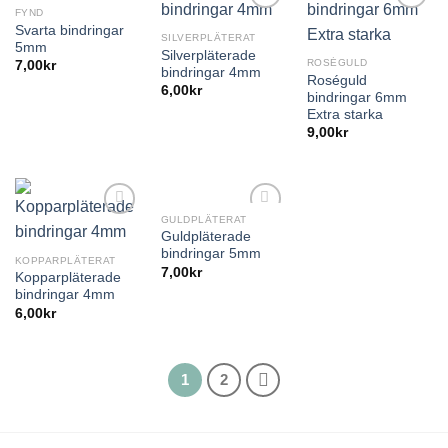
FYND
Svarta bindringar
SILVERPLÄTERAT
5mm
Silverpläterade
ROSÉGULD
7,00
kr
bindringar 4mm
Roséguld
6,00
kr
bindringar 6mm
Extra starka
9,00
kr
GULDPLÄTERAT
Guldpläterade
bindringar 5mm
KOPPARPLÄTERAT
7,00
kr
Kopparpläterade
bindringar 4mm
6,00
kr
1
2