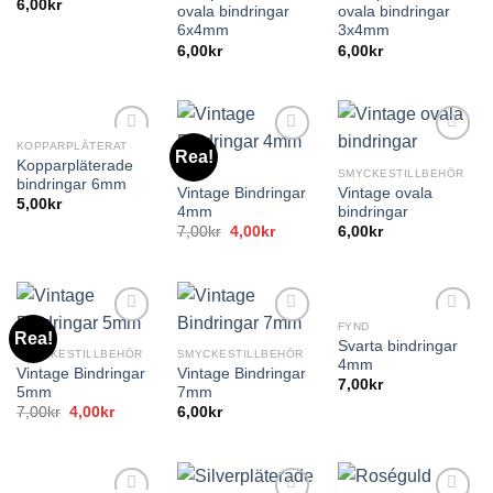
6,00
kr
ovala bindringar
ovala bindringar
6x4mm
3x4mm
6,00
kr
6,00
kr
KOPPARPLÄTERAT
Rea!
Kopparpläterade
FYND
SMYCKESTILLBEHÖR
bindringar 6mm
Vintage Bindringar
Vintage ovala
5,00
kr
4mm
bindringar
Det
Det
7,00
kr
4,00
kr
6,00
kr
ursprungliga
nuvarande
priset
priset
var:
är:
7,00kr.
4,00kr.
FYND
Rea!
Svarta bindringar
SMYCKESTILLBEHÖR
SMYCKESTILLBEHÖR
4mm
Vintage Bindringar
Vintage Bindringar
7,00
kr
5mm
7mm
Det
Det
7,00
kr
4,00
kr
6,00
kr
ursprungliga
nuvarande
priset
priset
var:
är:
7,00kr.
4,00kr.