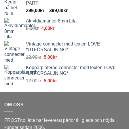
PARTI
299,00
kr
–
399,00
kr
Akryldiamanter 8mm Lila
Det
Det
8,00
kr
4,00
kr
ursprungliga
nuvarande
priset
priset
Vintage connecter med texten LOVE
var:
är:
*UTFÖRSÄLJNING*
8,00kr.
4,00kr.
Det
Det
12,00
kr
5,00
kr
ursprungliga
nuvarande
Kopparpläterad connecter med texten LOVE
priset
priset
*UTFÖRSÄLJNING*
var:
är:
Det
Det
12,00
kr
5,00
kr
12,00kr.
5,00kr.
ursprungliga
nuvarande
priset
priset
var:
är:
OM OSS
12,00kr.
5,00kr.
FROSTnollåtta har levererat pärlor till glada och nöjda
kunder sedan 2006.