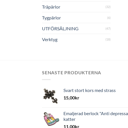
Träpärlor
(32)
Tygpärlor
(6)
UTFÖRSÄLJNING
(47)
Verktyg
(18)
SENASTE PRODUKTERNA
Svart stort kors med strass
15,00
kr
Emaljerad berlock "Anti depressa
katter
11,00
kr