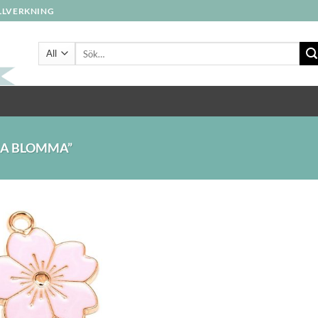
ILLVERKNING
Sök
efter:
A BLOMMA”
Lägg
till i
önskelistan