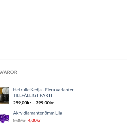
AVAROR
Hel rulle Kedja - Flera varianter
TILLFÄLLIGT PARTI
299,00
kr
–
399,00
kr
Akryldiamanter 8mm Lila
Det
Det
8,00
kr
4,00
kr
ursprungliga
nuvarande