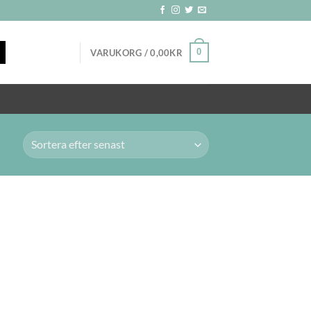
0
VARUKORG /
0,00
KR