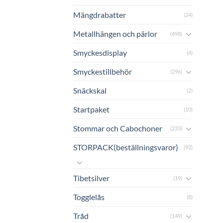
Mängdrabatter
(24)
Metallhängen och pärlor
(498)
Smyckesdisplay
(4)
Smyckestillbehör
(296)
Snäckskal
(2)
Startpaket
(10)
Stommar och Cabochoner
(233)
STORPACK(beställningsvaror)
(92)
Tibetsilver
(19)
Togglelås
(8)
Tråd
(149)