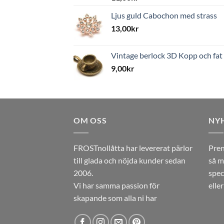
Ljus guld Cabochon med strass
13,00
kr
Vintage berlock 3D Kopp och fat
9,00
kr
OM OSS
NY
FROSTnollåtta har levererat pärlor
Pren
till glada och nöjda kunder sedan
så m
2006.
spec
Vi har samma passion för
elle
skapande som alla ni har