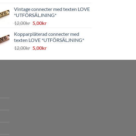
priset
priset
Vintage connecter med texten LOVE
var:
är:
*UTFÖRSÄLJNING*
8,00kr.
4,00kr.
Det
Det
12,00
kr
5,00
kr
ursprungliga
nuvarande
Kopparpläterad connecter med
priset
priset
texten LOVE *UTFÖRSÄLJNING*
var:
är:
Det
Det
12,00
kr
5,00
kr
12,00kr.
5,00kr.
ursprungliga
nuvarande
priset
priset
var:
är:
12,00kr.
5,00kr.