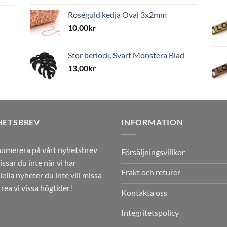
Roséguld kedja Oval 3x2mm
10,00
kr
Stor berlock, Svart Monstera Blad
13,00
kr
HETSBREV
INFORMATION
umerera på vårt nyhetsbrev
Försäljningsvillkor
issar du inte när vi har
Frakt och returer
iella nyheter du inte vill missa
r rea vi vissa högtider!
Kontakta oss
Integritetspolicy