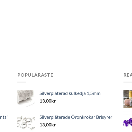
POPULÄRASTE
RE
Silverpläterad kulkedja 1,5mm
13,00
kr
nts"
Silverpläterade Öronkrokar Brisyrer
13,00
kr