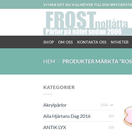
Skip
VI HAR DET DU VILLHÖVER TILL DIN SMYCKEST
to
content
SHOP
OM OSS
KONTAKTA OSS
NYHETER
HEM
/
PRODUKTER MÄRKTA ”ROS
KATEGORIER
Akrylpärlor
(252)
Alla Hjärtans Dag 2016
(27)
ANTIK LYX
(15)