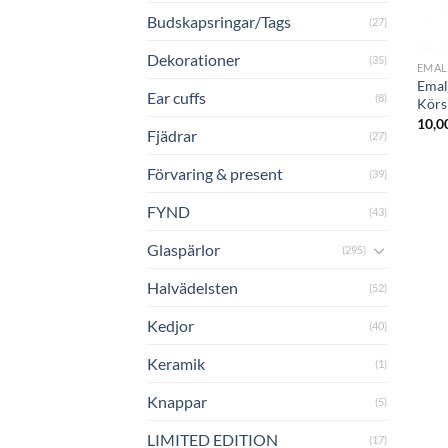
Budskapsringar/Tags
(27)
+
Dekorationer
(35)
EMAL
Emal
Ear cuffs
(8)
Körs
10,0
Fjädrar
(27)
Förvaring & present
(39)
FYND
(43)
Glaspärlor
(295)
Halvädelsten
(52)
Kedjor
(40)
Keramik
(1)
Knappar
(5)
LIMITED EDITION
(17)