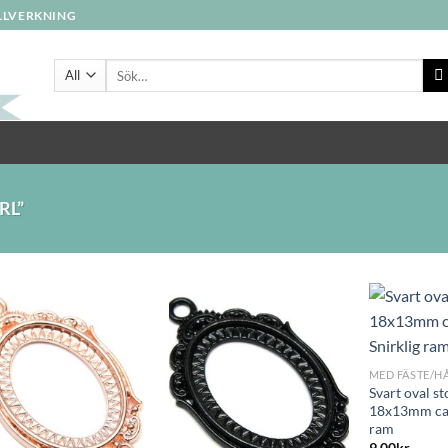
ILLVERKNING
Sök
efter:
RL”
+
MED FÄSTE/H
Svart oval s
18x13mm cab
ram
9,00
kr