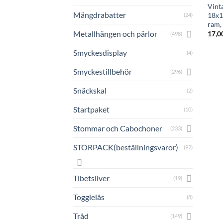
Vint
Mängdrabatter
18x1
(24)
ram,
Metallhängen och pärlor
17,0
(498)
Smyckesdisplay
(4)
Smyckestillbehör
(296)
Snäckskal
(2)
Startpaket
(10)
Stommar och Cabochoner
(233)
STORPACK(beställningsvaror)
(92)
Tibetsilver
(19)
Togglelås
(8)
Tråd
(149)