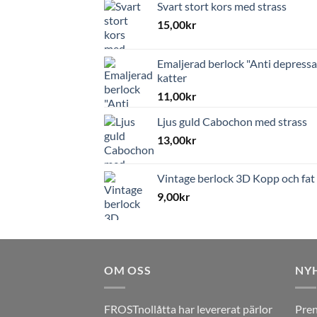
Svart stort kors med strass
15,00
kr
Emaljerad berlock "Anti depressa
katter
11,00
kr
Ljus guld Cabochon med strass
13,00
kr
Vintage berlock 3D Kopp och fat
9,00
kr
OM OSS
NY
FROSTnollåtta har levererat pärlor
Pren