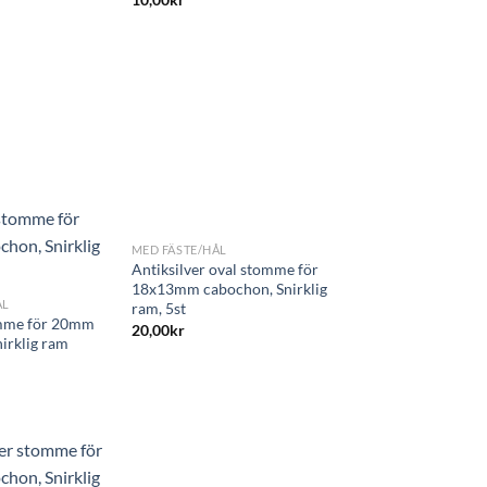
+
MED FÄSTE/HÅL
Antiksilver oval stomme för
18x13mm cabochon, Snirklig
ÅL
ram, 5st
omme för 20mm
20,00
kr
irklig ram