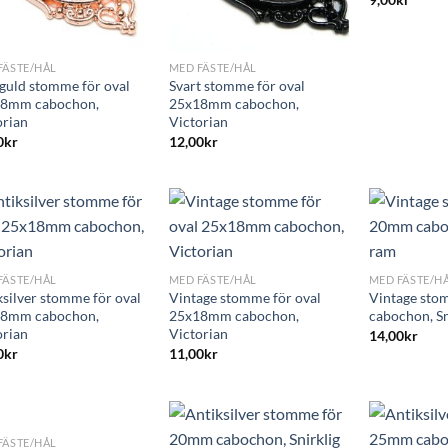
+
FÄSTE/HÅL
MED FÄSTE/HÅL
guld stomme för oval
Svart stomme för oval
8mm cabochon,
25x18mm cabochon,
orian
Victorian
0
kr
12,00
kr
+
+
FÄSTE/HÅL
MED FÄSTE/HÅL
MED FÄSTE/H
ksilver stomme för oval
Vintage stomme för oval
Vintage st
8mm cabochon,
25x18mm cabochon,
cabochon, Sn
orian
Victorian
14,00
kr
0
kr
11,00
kr
FÄSTE/HÅL