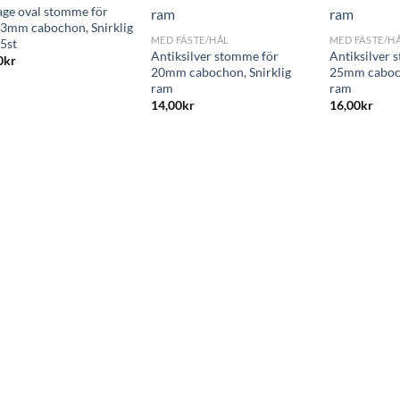
+
+
age oval stomme för
3mm cabochon, Snirklig
MED FÄSTE/HÅL
MED FÄSTE/H
 5st
Antiksilver stomme för
Antiksilver 
0
kr
20mm cabochon, Snirklig
25mm caboch
ram
ram
14,00
kr
16,00
kr