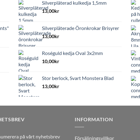
Silverpläterad kulkedja 1,5mm
13,00
kr
nts"
Silverpläterade Öronkrokar Brisyrer
13,00
kr
Roséguld kedja Oval 3x2mm
10,00
kr
Stor berlock, Svart Monstera Blad
13,00
kr
HETSBREV
INFORMATION
umerera på vårt nyhetsbrev
Försäljningsvillkor