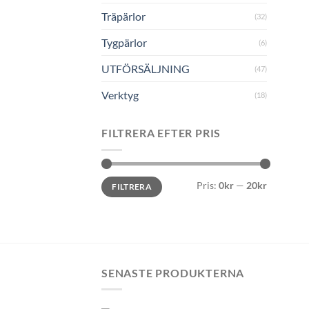
Träpärlor
(32)
Tygpärlor
(6)
UTFÖRSÄLJNING
(47)
Verktyg
(18)
FILTRERA EFTER PRIS
Min
Max
Pris:
0kr
—
20kr
FILTRERA
pris
pris
SENASTE PRODUKTERNA