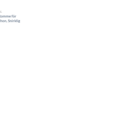
ÅL
stomme för
on, Snirklig