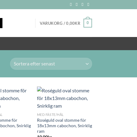
0
VARUKORG /
0,00
KR
+
ÅL
MED FÄSTE/HÅL
tomme för
Roséguld oval stomme för
ochon, Snirklig
18x13mm cabochon, Snirklig
ram
10,00
kr