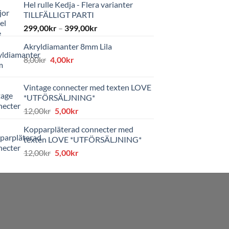
Hel rulle Kedja - Flera varianter
TILLFÄLLIGT PARTI
299,00
kr
–
399,00
kr
Akryldiamanter 8mm Lila
Det
Det
8,00
kr
4,00
kr
ursprungliga
nuvarande
priset
priset
Vintage connecter med texten LOVE
var:
är:
*UTFÖRSÄLJNING*
8,00kr.
4,00kr.
Det
Det
12,00
kr
5,00
kr
ursprungliga
nuvarande
Kopparpläterad connecter med
priset
priset
texten LOVE *UTFÖRSÄLJNING*
var:
är:
Det
Det
12,00
kr
5,00
kr
12,00kr.
5,00kr.
ursprungliga
nuvarande
priset
priset
var:
är:
12,00kr.
5,00kr.