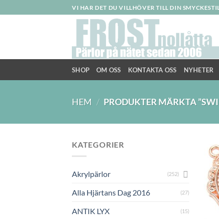
Skip
VI HAR DET DU VILLHÖVER TILL DIN SMYCKEST
to
content
SHOP
OM OSS
KONTAKTA OSS
NYHETER
HEM
/
PRODUKTER MÄRKTA ”SWI
KATEGORIER
Akrylpärlor
(252)
Alla Hjärtans Dag 2016
(27)
ANTIK LYX
(15)