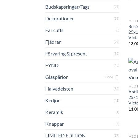
Budskapsringar/Tags
(27)
+
Dekorationer
(35)
MED 
Rosé
Ear cuffs
(8)
25x1
Vict
Fjädrar
(27)
13,0
Förvaring & present
(39)
FYND
(43)
+
Glaspärlor
(295)
MED 
Halvädelsten
(52)
Anti
25x1
Kedjor
(41)
Vict
11,0
Keramik
(1)
Knappar
(5)
+
LIMITED EDITION
(17)
MED 