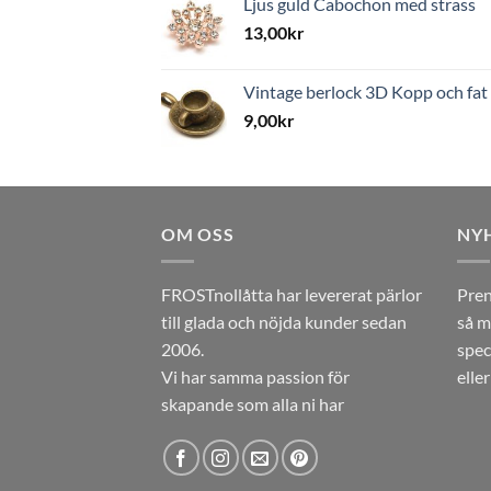
Ljus guld Cabochon med strass
13,00
kr
Vintage berlock 3D Kopp och fat
9,00
kr
OM OSS
NY
FROSTnollåtta har levererat pärlor
Pren
till glada och nöjda kunder sedan
så m
2006.
spec
Vi har samma passion för
elle
skapande som alla ni har