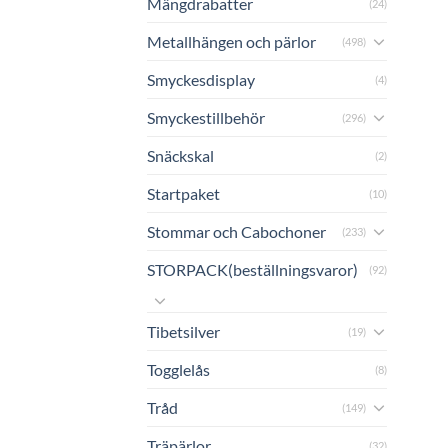
Mängdrabatter
(24)
Metallhängen och pärlor
(498)
Smyckesdisplay
(4)
Smyckestillbehör
(296)
Snäckskal
(2)
Startpaket
(10)
Stommar och Cabochoner
(233)
STORPACK(beställningsvaror)
(92)
Tibetsilver
(19)
Togglelås
(8)
Tråd
(149)
Träpärlor
(32)