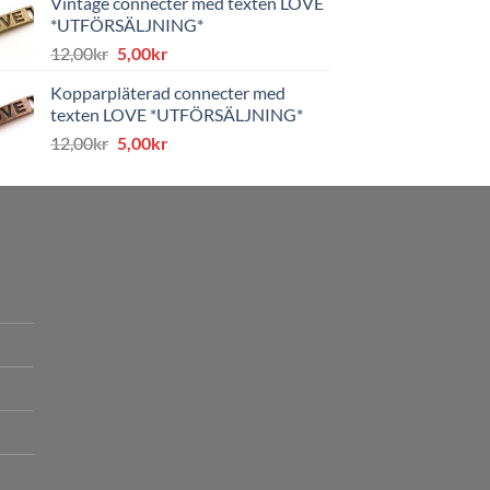
Vintage connecter med texten LOVE
var:
är:
*UTFÖRSÄLJNING*
8,00kr.
4,00kr.
Det
Det
12,00
kr
5,00
kr
ursprungliga
nuvarande
Kopparpläterad connecter med
priset
priset
texten LOVE *UTFÖRSÄLJNING*
var:
är:
Det
Det
12,00
kr
5,00
kr
12,00kr.
5,00kr.
ursprungliga
nuvarande
priset
priset
var:
är:
12,00kr.
5,00kr.