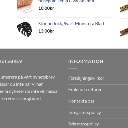
Roséguld kedja Oval 3x2mm
10,00
kr
Stor berlock, Svart Monstera Blad
13,00
kr
HETSBREV
INFORMATION
umerera på vårt nyhetsbrev
Försäljningsvillkor
issar du inte när vi har
Frakt och returer
iella nyheter du inte vill missa
r rea vi vissa högtider!
Kontakta oss
Integritetspolicy
Sekretesspolicy