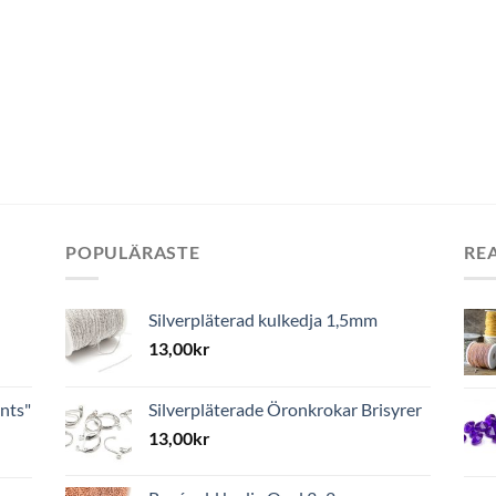
POPULÄRASTE
RE
Silverpläterad kulkedja 1,5mm
13,00
kr
nts"
Silverpläterade Öronkrokar Brisyrer
13,00
kr