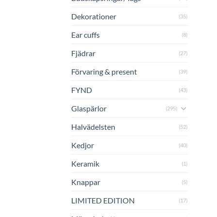
Dekorationer
(35)
Ear cuffs
(8)
Fjädrar
(27)
Förvaring & present
(39)
FYND
(43)
Glaspärlor
(295)
Halvädelsten
(52)
Kedjor
(40)
Keramik
(1)
Knappar
(5)
LIMITED EDITION
(17)