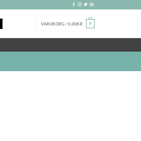
0
VARUKORG /
0,00
KR