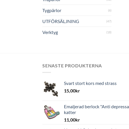
Tygpärlor
(6)
UTFÖRSÄLJNING
(47)
Verktyg
(18)
SENASTE PRODUKTERNA
Svart stort kors med strass
15,00
kr
Emaljerad berlock "Anti depressa
katter
11,00
kr