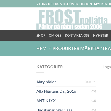
Skip
VI HAR DET DU VILLHÖVER TILL DIN SMYCKEST
to
content
SHOP
OM OSS
KONTAKTA OSS
NYHETER
HEM
/
PRODUKTER MÄRKTA ”TRA
KATEGORIER
Inga
Akrylpärlor
(252)
Alla Hjärtans Dag 2016
(27)
ANTIK LYX
(15)
Budskapsringar/Tags
(27)