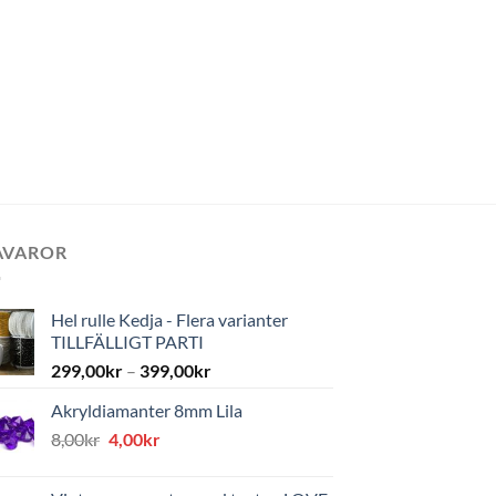
AVAROR
Hel rulle Kedja - Flera varianter
TILLFÄLLIGT PARTI
299,00
kr
–
399,00
kr
Akryldiamanter 8mm Lila
Det
Det
8,00
kr
4,00
kr
ursprungliga
nuvarande
priset
priset