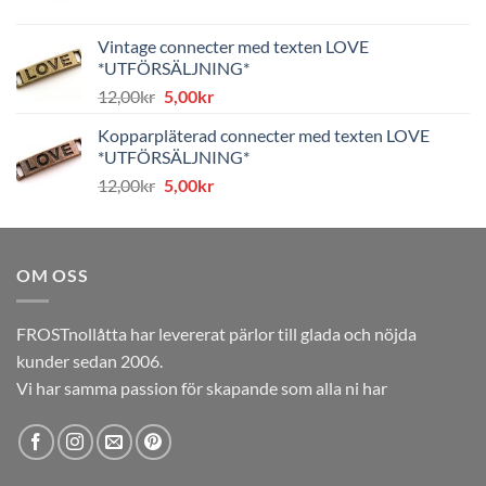
ursprungliga
nuvarande
priset
priset
Vintage connecter med texten LOVE
var:
är:
*UTFÖRSÄLJNING*
8,00kr.
4,00kr.
Det
Det
12,00
kr
5,00
kr
ursprungliga
nuvarande
Kopparpläterad connecter med texten LOVE
priset
priset
*UTFÖRSÄLJNING*
var:
är:
Det
Det
12,00
kr
5,00
kr
12,00kr.
5,00kr.
ursprungliga
nuvarande
priset
priset
var:
är:
OM OSS
12,00kr.
5,00kr.
FROSTnollåtta har levererat pärlor till glada och nöjda
kunder sedan 2006.
Vi har samma passion för skapande som alla ni har