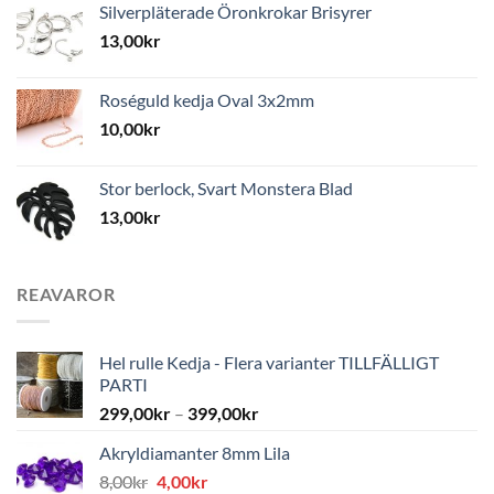
Silverpläterade Öronkrokar Brisyrer
13,00
kr
Roséguld kedja Oval 3x2mm
10,00
kr
Stor berlock, Svart Monstera Blad
13,00
kr
REAVAROR
Hel rulle Kedja - Flera varianter TILLFÄLLIGT
PARTI
299,00
kr
–
399,00
kr
Akryldiamanter 8mm Lila
Det
Det
8,00
kr
4,00
kr