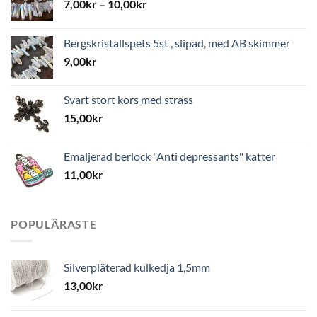
7,00
kr
–
10,00
kr
Bergskristallspets 5st , slipad, med AB skimmer
9,00
kr
Svart stort kors med strass
15,00
kr
Emaljerad berlock "Anti depressants" katter
11,00
kr
POPULÄRASTE
Silverpläterad kulkedja 1,5mm
13,00
kr