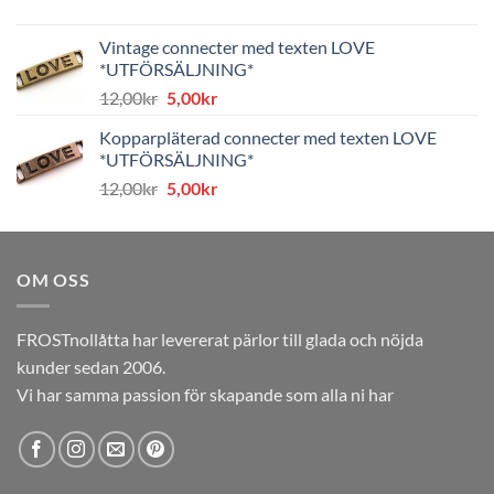
ursprungliga
nuvarande
priset
priset
Vintage connecter med texten LOVE
var:
är:
*UTFÖRSÄLJNING*
8,00kr.
4,00kr.
Det
Det
12,00
kr
5,00
kr
ursprungliga
nuvarande
Kopparpläterad connecter med texten LOVE
priset
priset
*UTFÖRSÄLJNING*
var:
är:
Det
Det
12,00
kr
5,00
kr
12,00kr.
5,00kr.
ursprungliga
nuvarande
priset
priset
var:
är:
OM OSS
12,00kr.
5,00kr.
FROSTnollåtta har levererat pärlor till glada och nöjda
kunder sedan 2006.
Vi har samma passion för skapande som alla ni har