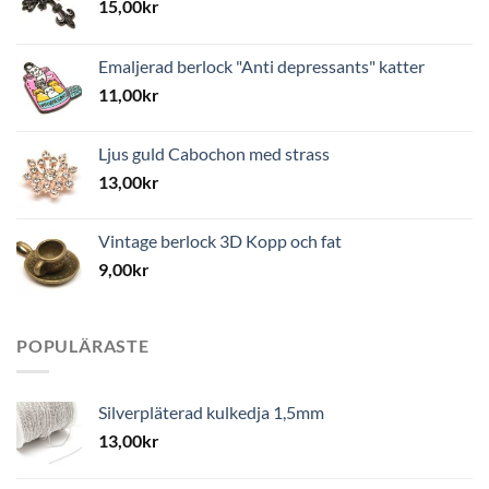
15,00
kr
Emaljerad berlock "Anti depressants" katter
11,00
kr
Ljus guld Cabochon med strass
13,00
kr
Vintage berlock 3D Kopp och fat
9,00
kr
POPULÄRASTE
Silverpläterad kulkedja 1,5mm
13,00
kr