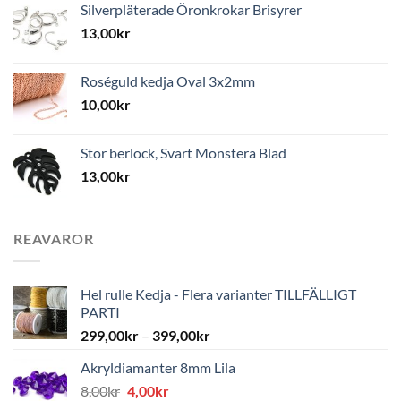
Silverpläterade Öronkrokar Brisyrer
13,00
kr
Roséguld kedja Oval 3x2mm
10,00
kr
Stor berlock, Svart Monstera Blad
13,00
kr
REAVAROR
Hel rulle Kedja - Flera varianter TILLFÄLLIGT
PARTI
299,00
kr
–
399,00
kr
Akryldiamanter 8mm Lila
Det
Det
8,00
kr
4,00
kr