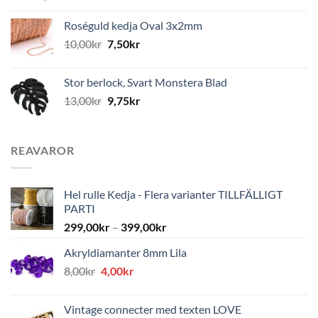
Roséguld kedja Oval 3x2mm
10,00
kr
7,50
kr
Stor berlock, Svart Monstera Blad
13,00
kr
9,75
kr
REAVAROR
Hel rulle Kedja - Flera varianter TILLFÄLLIGT
PARTI
299,00
kr
–
399,00
kr
Akryldiamanter 8mm Lila
Det
Det
8,00
kr
4,00
kr
ursprungliga
nuvarande
priset
priset
Vintage connecter med texten LOVE
var:
är: