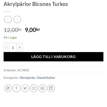
Akrylpärlor Bicones Turkos
12,00
9,00
kr
kr
44 i lager
Akrylpärlor Bicones Turkos mängd
LÄGG TILL I VARUKORG
Artikelnr:
AC9800
Kategorier:
Akrylpärlor
,
Glasimitation