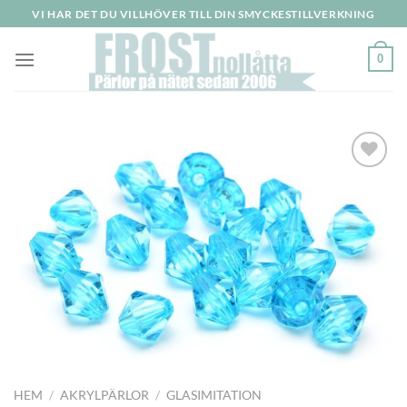
Skip
VI HAR DET DU VILLHÖVER TILL DIN SMYCKESTILLVERKNING
to
content
0
Lägg
till i
önskelistan
HEM
/
AKRYLPÄRLOR
/
GLASIMITATION