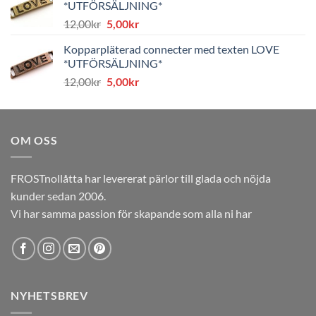
*UTFÖRSÄLJNING*
8,00kr.
4,00kr.
Det
Det
12,00
kr
5,00
kr
ursprungliga
nuvarande
Kopparpläterad connecter med texten LOVE
priset
priset
*UTFÖRSÄLJNING*
var:
är:
Det
Det
12,00
kr
5,00
kr
12,00kr.
5,00kr.
ursprungliga
nuvarande
priset
priset
var:
är:
OM OSS
12,00kr.
5,00kr.
FROSTnollåtta har levererat pärlor till glada och nöjda
kunder sedan 2006.
Vi har samma passion för skapande som alla ni har
NYHETSBREV