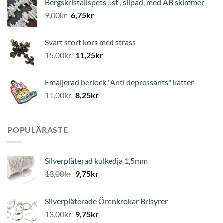
Bergskristallspets 5st , slipad, med AB skimmer
9,00
kr
6,75
kr
Svart stort kors med strass
15,00
kr
11,25
kr
Emaljerad berlock "Anti depressants" katter
11,00
kr
8,25
kr
POPULÄRASTE
Silverpläterad kulkedja 1,5mm
13,00
kr
9,75
kr
Silverpläterade Öronkrokar Brisyrer
13,00
kr
9,75
kr