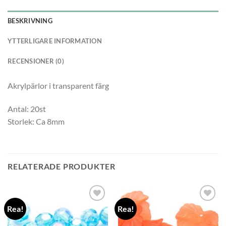
BESKRIVNING
YTTERLIGARE INFORMATION
RECENSIONER (0)
Akrylpärlor i transparent färg
Antal: 20st
Storlek: Ca 8mm
RELATERADE PRODUKTER
Rea!
Rea!
Lägg
Lägg
till i
till i