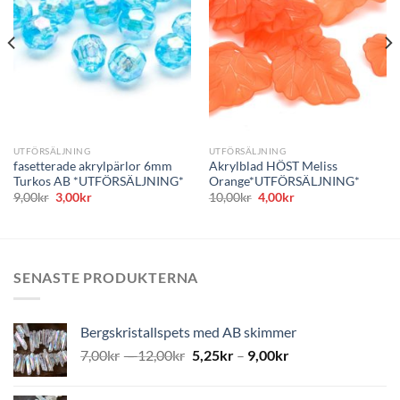
önskelistan
önskelistan
UTFÖRSÄLJNING
UTFÖRSÄLJNING
fasetterade akrylpärlor 6mm
Akrylblad HÖST Meliss
Turkos AB *UTFÖRSÄLJNING*
Orange*UTFÖRSÄLJNING*
Det
Det
Det
Det
9,00
kr
3,00
kr
10,00
kr
4,00
kr
ursprungliga
nuvarande
ursprungliga
nuvarande
priset
priset
priset
priset
var:
är:
var:
är:
9,00kr.
3,00kr.
10,00kr.
4,00kr.
SENASTE PRODUKTERNA
Bergskristallspets med AB skimmer
7,00
kr
–
12,00
kr
5,25
kr
–
9,00
kr