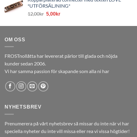
priset
priset
*UTFÖRSÄLJNING*
var:
är:
Det
Det
12,00
kr
12,00kr.
5,00kr.
5,00
kr
ursprungliga
nuvarande
priset
priset
var:
är:
12,00kr.
5,00kr.
OM OSS
FROSTnollåtta har levererat pärlor till glada och nöjda
kunder sedan 2006.
Vi har samma passion för skapande som alla ni har
NYHETSBREV
Prenumerera på vårt nyhetsbrev så missar du inte när vi har
speciella nyheter du inte vill missa eller rea vi vissa högtider!