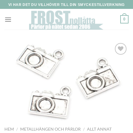
Skip
VI HAR DET DU VILLHÖVER TILL DIN SMYCKESTILLVERKNING
to
content
0
Lägg
till i
önskelistan
HEM
/
METALLHÄNGEN OCH PÄRLOR
/
ALLT ANNAT