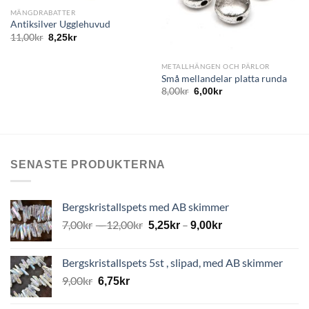
MÄNGDRABATTER
Antiksilver Ugglehuvud
11,00
kr
8,25
kr
METALLHÄNGEN OCH PÄRLOR
Små mellandelar platta runda
8,00
kr
6,00
kr
SENASTE PRODUKTERNA
Bergskristallspets med AB skimmer
7,00
kr
–
12,00
kr
–
5,25
kr
9,00
kr
Bergskristallspets 5st , slipad, med AB skimmer
9,00
kr
6,75
kr