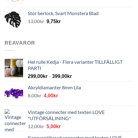
Stor berlock, Svart Monstera Blad
13,00
kr
9,75
kr
REAVAROR
Hel rulle Kedja - Flera varianter TILLFÄLLIGT
PARTI
–
299,00
kr
399,00
kr
Akryldiamanter 8mm Lila
Det
Det
8,00
kr
4,00
kr
ursprungliga
nuvarande
priset
priset
Vintage connecter med texten LOVE
var:
är:
*UTFÖRSÄLJNING*
8,00kr.
4,00kr.
Det
Det
12,00
kr
5,00
kr
ursprungliga
nuvarande
Kopparpläterad connecter med texten LOVE