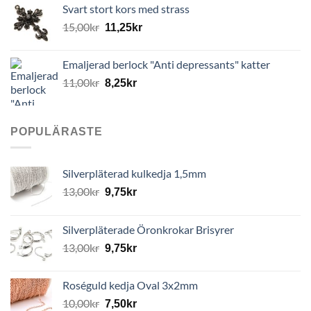
Svart stort kors med strass
15,00
kr
11,25
kr
Emaljerad berlock "Anti depressants" katter
11,00
kr
8,25
kr
POPULÄRASTE
Silverpläterad kulkedja 1,5mm
13,00
kr
9,75
kr
Silverpläterade Öronkrokar Brisyrer
13,00
kr
9,75
kr
Roséguld kedja Oval 3x2mm
10,00
kr
7,50
kr