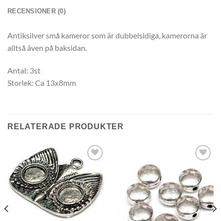
RECENSIONER (0)
Antiksilver små kameror som är dubbelsidiga, kamerorna är
alltså även på baksidan.
Antal: 3st
Storlek: Ca 13x8mm
RELATERADE PRODUKTER
Lägg
Lägg
till i
till i
önskelistan
önskelistan