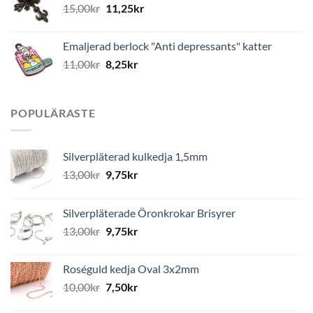
15,00
kr
11,25
kr
Emaljerad berlock "Anti depressants" katter
11,00
kr
8,25
kr
POPULÄRASTE
Silverpläterad kulkedja 1,5mm
13,00
kr
9,75
kr
Silverpläterade Öronkrokar Brisyrer
13,00
kr
9,75
kr
Roséguld kedja Oval 3x2mm
10,00
kr
7,50
kr