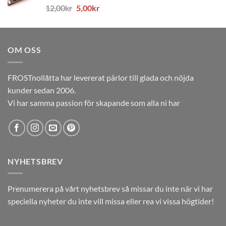
Det
Det
12,00
kr
5,00
kr
12,00kr.
5,00kr.
ursprungliga
nuvarande
priset
priset
var:
är:
OM OSS
12,00kr.
5,00kr.
FROSTnollåtta har levererat pärlor till glada och nöjda
kunder sedan 2006.
Vi har samma passion för skapande som alla ni har
NYHETSBREV
Prenumerera på vårt nyhetsbrev så missar du inte när vi har
speciella nyheter du inte vill missa eller rea vi vissa högtider!