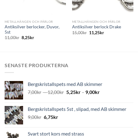
METALLHÄNGEN OCH PÄRLOR
METALLHÄNGEN OCH PÄRLOR
Antiksilver berlocker, Duvor,
Antiksilver berlock Drake
5st
15,00
kr
11,25
kr
11,00
kr
8,25
kr
SENASTE PRODUKTERNA
Bergskristallspets med AB skimmer
7,00
kr
–
12,00
kr
5,25
kr
–
9,00
kr
Bergskristallspets 5st , slipad, med AB skimmer
9,00
kr
6,75
kr
Svart stort kors med strass