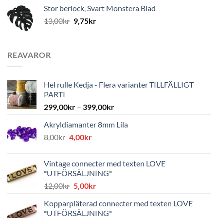
Stor berlock, Svart Monstera Blad
13,00
kr
9,75
kr
REAVAROR
Hel rulle Kedja - Flera varianter TILLFÄLLIGT
PARTI
299,00
kr
–
399,00
kr
Akryldiamanter 8mm Lila
Det
Det
8,00
kr
4,00
kr
ursprungliga
nuvarande
priset
priset
Vintage connecter med texten LOVE
var:
är:
*UTFÖRSÄLJNING*
8,00kr.
4,00kr.
Det
Det
12,00
kr
5,00
kr
ursprungliga
nuvarande
Kopparpläterad connecter med texten LOVE
priset
priset
*UTFÖRSÄLJNING*
var:
är: