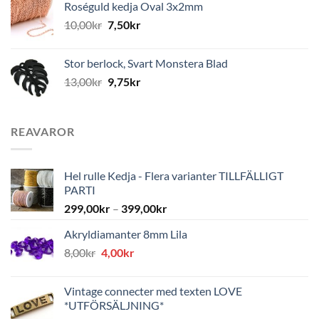
Roséguld kedja Oval 3x2mm
10,00
kr
7,50
kr
Stor berlock, Svart Monstera Blad
13,00
kr
9,75
kr
REAVAROR
Hel rulle Kedja - Flera varianter TILLFÄLLIGT
PARTI
299,00
kr
–
399,00
kr
Akryldiamanter 8mm Lila
Det
Det
8,00
kr
4,00
kr
ursprungliga
nuvarande
priset
priset
Vintage connecter med texten LOVE
var:
är:
*UTFÖRSÄLJNING*
8,00kr.
4,00kr.