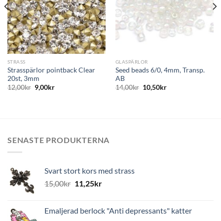
STRASS
GLASPÄRLOR
Strasspärlor pointback Clear
Seed beads 6/0, 4mm, Transp.
20st, 3mm
AB
12,00
kr
9,00
kr
14,00
kr
10,50
kr
SENASTE PRODUKTERNA
Svart stort kors med strass
15,00
kr
11,25
kr
Emaljerad berlock "Anti depressants" katter