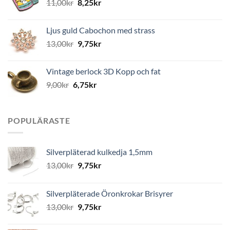
11,00
kr
8,25
kr
Ljus guld Cabochon med strass
13,00
kr
9,75
kr
Vintage berlock 3D Kopp och fat
9,00
kr
6,75
kr
POPULÄRASTE
Silverpläterad kulkedja 1,5mm
13,00
kr
9,75
kr
Silverpläterade Öronkrokar Brisyrer
13,00
kr
9,75
kr