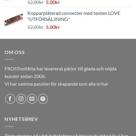
Det
Det
12,00
kr
5,00
kr
ursprungliga
nuvarande
Kopparpläterad connecter med texten LOVE
priset
priset
*UTFÖRSÄLJNING*
var:
är:
Det
Det
12,00
kr
5,00
kr
12,00kr.
5,00kr.
ursprungliga
nuvarande
priset
priset
var:
är:
OM OSS
12,00kr.
5,00kr.
FROSTnollåtta har levererat pärlor till glada och nöjda
kunder sedan 2006.
Vi har samma passion för skapande som alla ni har
NYHETSBREV
Prenumerera på vårt nyhetsbrev så missar du inte när vi har