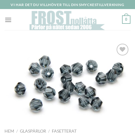
Skip
VI HAR DET DU VILLHÖVER TILL DIN SMYCKESTILLVERKNING
to
content
0
Lägg
till i
önskelistan
HEM
/
GLASPÄRLOR
/
FASETTERAT