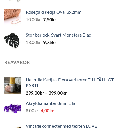
Roséguld kedja Oval 3x2mm
10,00
kr
7,50
kr
Stor berlock, Svart Monstera Blad
13,00
kr
9,75
kr
REAVAROR
Hel rulle Kedja - Flera varianter TILLFÄLLIGT
PARTI
299,00
kr
–
399,00
kr
Akryldiamanter 8mm Lila
Det
Det
8,00
kr
4,00
kr
ursprungliga
nuvarande
priset
priset
Vintage connecter med texten LOVE