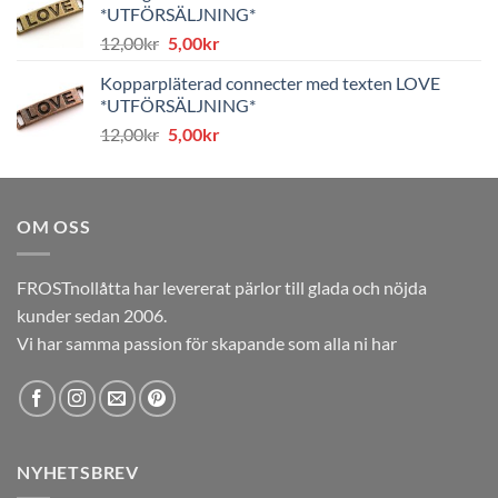
var:
är:
*UTFÖRSÄLJNING*
8,00kr.
4,00kr.
Det
Det
12,00
kr
5,00
kr
ursprungliga
nuvarande
Kopparpläterad connecter med texten LOVE
priset
priset
*UTFÖRSÄLJNING*
var:
är:
Det
Det
12,00
kr
5,00
kr
12,00kr.
5,00kr.
ursprungliga
nuvarande
priset
priset
var:
är:
OM OSS
12,00kr.
5,00kr.
FROSTnollåtta har levererat pärlor till glada och nöjda
kunder sedan 2006.
Vi har samma passion för skapande som alla ni har
NYHETSBREV