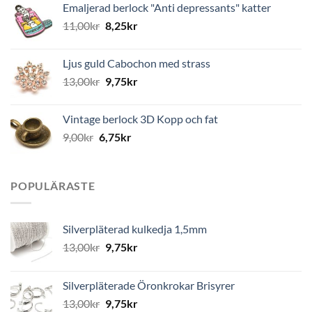
Emaljerad berlock "Anti depressants" katter
11,00
kr
8,25
kr
Ljus guld Cabochon med strass
13,00
kr
9,75
kr
Vintage berlock 3D Kopp och fat
9,00
kr
6,75
kr
POPULÄRASTE
Silverpläterad kulkedja 1,5mm
13,00
kr
9,75
kr
Silverpläterade Öronkrokar Brisyrer
13,00
kr
9,75
kr