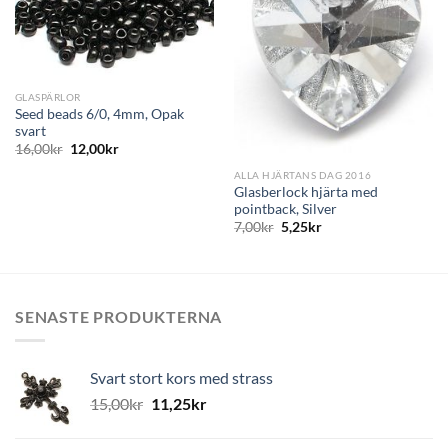
GLASPÄRLOR
Seed beads 6/0, 4mm, Opak
svart
16,00
kr
12,00
kr
ALLA HJÄRTANS DAG 2016
Glasberlock hjärta med
pointback, Silver
7,00
kr
5,25
kr
SENASTE PRODUKTERNA
Svart stort kors med strass
15,00
kr
11,25
kr