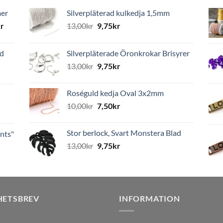
mer
Silverpläterad kulkedja 1,5mm
r
13,00
kr
9,75
kr
ed
Silverpläterade Öronkrokar Brisyrer
13,00
kr
9,75
kr
Roséguld kedja Oval 3x2mm
10,00
kr
7,50
kr
Stor berlock, Svart Monstera Blad
nts"
13,00
kr
9,75
kr
HETSBREV
INFORMATION