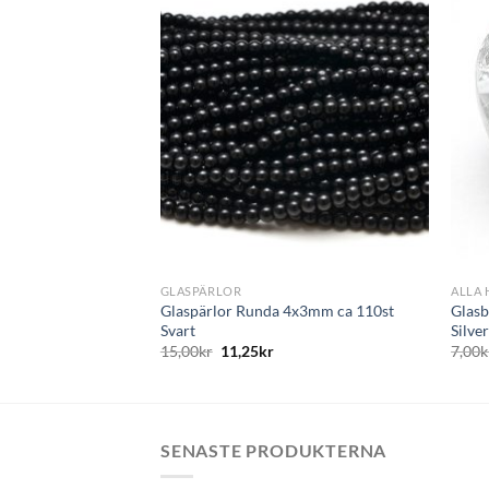
Lägg
Lägg
till i
till i
önskelistan
önskelistan
m, Opak svart
+
+
GLASPÄRLOR
ALLA 
Glaspärlor Runda 4x3mm ca 110st
Glasb
Svart
Silve
15,00
kr
11,25
kr
7,00
k
SENASTE PRODUKTERNA