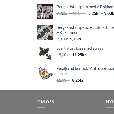
Bergskristallspets med AB skim
7,00
kr
–
12,00
kr
5,25
kr
–
9,00
k
Bergskristallspets 5st , slipad, m
AB skimmer
9,00
kr
6,75
kr
Svart stort kors med strass
15,00
kr
11,25
kr
Emaljerad berlock "Anti depressa
katter
11,00
kr
8,25
kr
OM OSS
NY