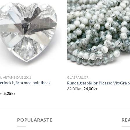
Lägg
L
till i
till i
önskelistan
önskelis
+
HJÄRTANS DAG 2016
GLASPÄRLOR
erlock hjärta med pointback,
Runda glaspärlor Picasso Vit/Grå
r
32,00
kr
24,00
kr
r
5,25
kr
POPULÄRASTE
RE