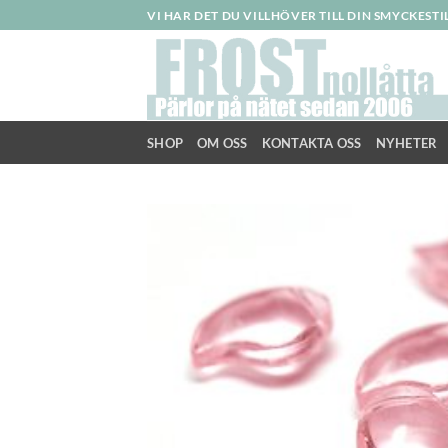
Skip
VI HAR DET DU VILLHÖVER TILL DIN SMYCKEST
to
content
SHOP
OM OSS
KONTAKTA OSS
NYHETER