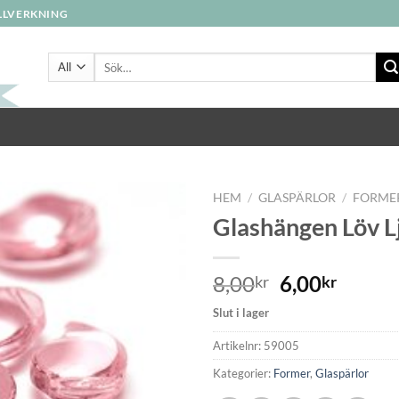
ILLVERKNING
Sök
efter:
HEM
/
GLASPÄRLOR
/
FORME
Glashängen Löv L
Lägg
till i
8,00
6,00
kr
kr
önskelistan
Slut i lager
Artikelnr:
59005
Kategorier:
Former
,
Glaspärlor