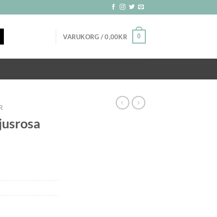
0
VARUKORG /
0,00
KR
R
jusrosa