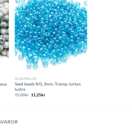
ägg
Lägg
till i
tan
önskelistan
+
GLASPÄRLOR
Seed beads 8/0, 3mm, Transp. turkos
 6mm
lustre
15,00
kr
11,25
kr
AVAROR