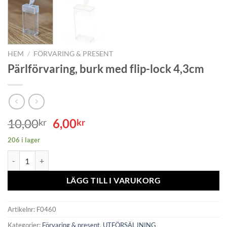
HEM
/
FÖRVARING & PRESENT
Pärlförvaring, burk med flip-lock 4,3cm
Det
Det
10,00
6,00
kr
kr
ursprungliga
nuvarande
206 i lager
priset
priset
Pärlförvaring, burk med flip-lock 4,3cm mängd
var:
är:
10,00kr.
6,00kr.
LÄGG TILL I VARUKORG
Artikelnr:
F0460
Kategorier:
Förvaring & present
,
UTFÖRSÄLJNING