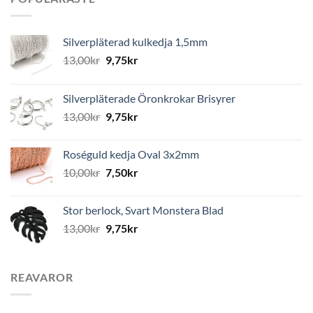
Silverpläterad kulkedja 1,5mm
13,00
kr
9,75
kr
Silverpläterade Öronkrokar Brisyrer
13,00
kr
9,75
kr
Roséguld kedja Oval 3x2mm
10,00
kr
7,50
kr
Stor berlock, Svart Monstera Blad
13,00
kr
9,75
kr
REAVAROR