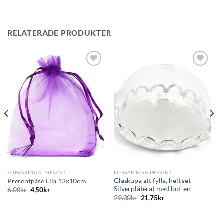
RELATERADE PRODUKTER
Lägg
Lägg
till i
till i
önskelistan
önskelistan
FÖRVARING & PRESENT
FÖRVARING & PRESENT
Glaskupa att fylla, helt set
Presentpåse Lila 12x10cm
Silverpläterat med botten
6,00
kr
4,50
kr
29,00
kr
21,75
kr