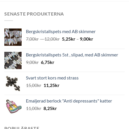
SENASTE PRODUKTERNA
Bergskristallspets med AB skimmer
7,00
kr
–
12,00
kr
5,25
kr
–
9,00
kr
Bergskristallspets 5st , slipad, med AB skimmer
9,00
kr
6,75
kr
Svart stort kors med strass
15,00
kr
11,25
kr
Emaljerad berlock "Anti depressants" katter
11,00
kr
8,25
kr
POPULÄRASTE