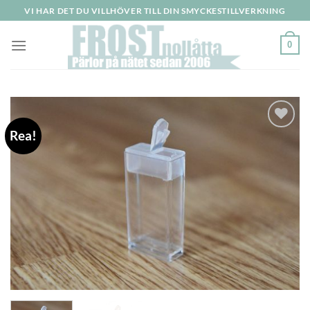
Skip
VI HAR DET DU VILLHÖVER TILL DIN SMYCKESTILLVERKNING
to
content
0
Rea!
Lägg
till i
önskelistan