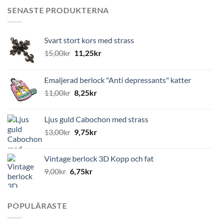
SENASTE PRODUKTERNA
Svart stort kors med strass
15,00
kr
11,25
kr
Emaljerad berlock "Anti depressants" katter
11,00
kr
8,25
kr
Ljus guld Cabochon med strass
13,00
kr
9,75
kr
Vintage berlock 3D Kopp och fat
9,00
kr
6,75
kr
POPULÄRASTE