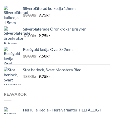
Silverpläterad kulkedja 1,5mm
13,00
kr
9,75
kr
Silverpläterade Öronkrokar Brisyrer
13,00
kr
9,75
kr
Roséguld kedja Oval 3x2mm
10,00
kr
7,50
kr
Stor berlock, Svart Monstera Blad
13,00
kr
9,75
kr
REAVAROR
Hel rulle Kedja - Flera varianter TILLFÄLLIGT