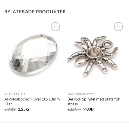
RELATERADE PRODUKTER
AKRYLPÄRLOR
MÄNGDRABATTER
Akrylcabochon Oval 18x13mm
Berlock Spindel med plats för
Klar
strass
3,00
kr
2,25
kr
12,00
kr
9,00
kr