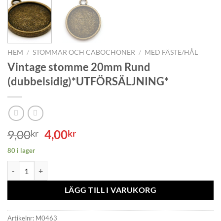
HEM
/
STOMMAR OCH CABOCHONER
/
MED FÄSTE/HÅL
Vintage stomme 20mm Rund
(dubbelsidig)*UTFÖRSÄLJNING*
Det
Det
9,00
4,00
kr
kr
ursprungliga
nuvarande
80 i lager
priset
priset
Vintage stomme 20mm Rund (dubbelsidig)*UTFÖRSÄLJNING* mängd
var:
är:
9,00kr.
4,00kr.
LÄGG TILL I VARUKORG
Artikelnr:
M0463