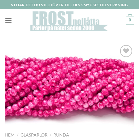
Skip
VI HAR DET DU VILLHÖVER TILL DIN SMYCKESTILLVERKNING
to
content
0
HEM
/
GLASPÄRLOR
/
RUNDA