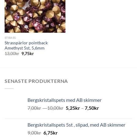
STRASS
Strasspärlor pointback
Amethyst 5st, 5,6mm
13,00
kr
9,75
kr
SENASTE PRODUKTERNA
Bergskristallspets med AB skimmer
7,00
kr
–
10,00
kr
5,25
kr
–
7,50
kr
Bergskristallspets 5st , slipad, med AB skimmer
9,00
kr
6,75
kr