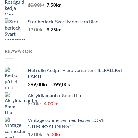
10,00
kr
7,50
kr
Stor berlock, Svart Monstera Blad
13,00
kr
9,75
kr
REAVAROR
Hel rulle Kedja - Flera varianter TILLFÄLLIGT
PARTI
299,00
kr
–
399,00
kr
Akryldiamanter 8mm Lila
Det
Det
8,00
kr
4,00
kr
ursprungliga
nuvarande
priset
priset
Vintage connecter med texten LOVE
var:
är:
*UTFÖRSÄLJNING*
8,00kr.
4,00kr.
Det
Det
12,00
kr
5,00
kr