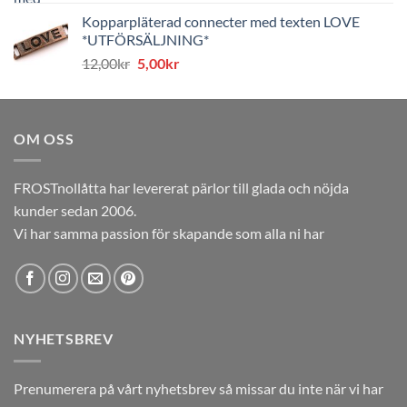
ursprungliga
nuvarande
Kopparpläterad connecter med texten LOVE
priset
priset
*UTFÖRSÄLJNING*
var:
är:
Det
Det
12,00
kr
5,00
kr
12,00kr.
5,00kr.
ursprungliga
nuvarande
priset
priset
var:
är:
OM OSS
12,00kr.
5,00kr.
FROSTnollåtta har levererat pärlor till glada och nöjda
kunder sedan 2006.
Vi har samma passion för skapande som alla ni har
NYHETSBREV
Prenumerera på vårt nyhetsbrev så missar du inte när vi har