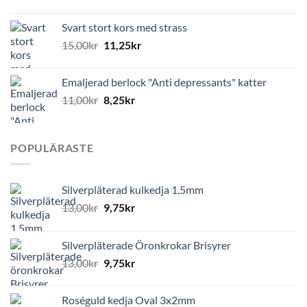
Svart stort kors med strass
15,00
kr
11,25
kr
Emaljerad berlock "Anti depressants" katter
11,00
kr
8,25
kr
POPULÄRASTE
Silverpläterad kulkedja 1,5mm
13,00
kr
9,75
kr
Silverpläterade Öronkrokar Brisyrer
13,00
kr
9,75
kr
Roséguld kedja Oval 3x2mm