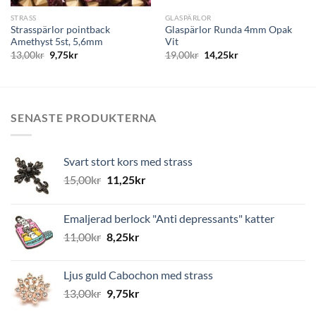
STRASS
GLASPÄRLOR
Strasspärlor pointback
Glaspärlor Runda 4mm Opak
Amethyst 5st, 5,6mm
Vit
13,00
kr
9,75
kr
19,00
kr
14,25
kr
SENASTE PRODUKTERNA
Svart stort kors med strass
15,00
kr
11,25
kr
Emaljerad berlock "Anti depressants" katter
11,00
kr
8,25
kr
Ljus guld Cabochon med strass
13,00
kr
9,75
kr