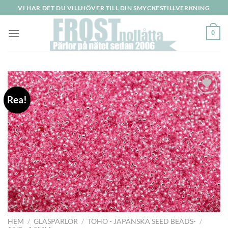
Skip
VI HAR DET DU VILLHÖVER TILL DIN SMYCKESTILLVERKNING
to
content
0
Rea!
Lägg
till i
önskelistan
HEM
/
GLASPÄRLOR
/
TOHO - JAPANSKA SEED BEADS-
/