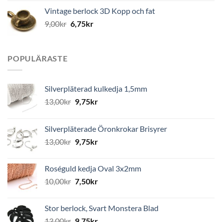
Vintage berlock 3D Kopp och fat
9,00
kr
6,75
kr
POPULÄRASTE
Silverpläterad kulkedja 1,5mm
13,00
kr
9,75
kr
Silverpläterade Öronkrokar Brisyrer
13,00
kr
9,75
kr
Roséguld kedja Oval 3x2mm
10,00
kr
7,50
kr
Stor berlock, Svart Monstera Blad
13,00
kr
9,75
kr