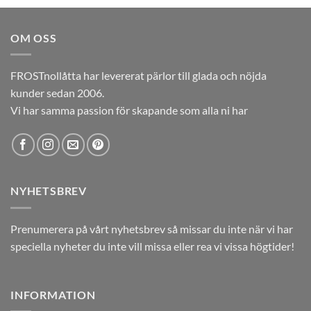
priset
priset
var:
är:
OM OSS
12,00kr.
5,00kr.
FROSTnollåtta har levererat pärlor till glada och nöjda
kunder sedan 2006.
Vi har samma passion för skapande som alla ni har
NYHETSBREV
Prenumerera på vårt nyhetsbrev så missar du inte när vi har
speciella nyheter du inte vill missa eller rea vi vissa högtider!
INFORMATION