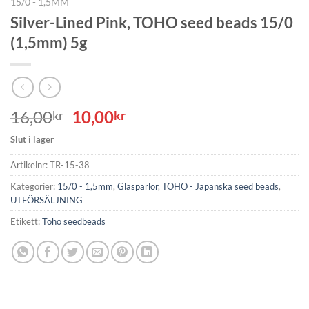
15/0 - 1,5MM
Silver-Lined Pink, TOHO seed beads 15/0
(1,5mm) 5g
Det
Det
16,00
10,00
kr
kr
ursprungliga
nuvarande
Slut i lager
priset
priset
var:
är:
Artikelnr:
TR-15-38
16,00kr.
10,00kr.
Kategorier:
15/0 - 1,5mm
,
Glaspärlor
,
TOHO - Japanska seed beads
,
UTFÖRSÄLJNING
Etikett:
Toho seedbeads