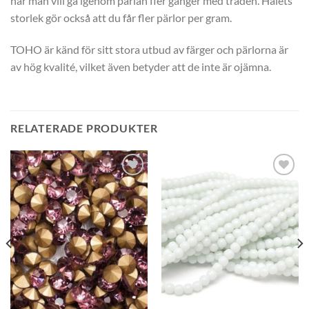
när man vill gå igenom pärlan fler gånger med tråden. Hålets
storlek gör också att du får fler pärlor per gram.
TOHO är känd för sitt stora utbud av färger och pärlorna är
av hög kvalité, vilket även betyder att de inte är ojämna.
RELATERADE PRODUKTER
Lägg
Lägg
till i
till i
önskelistan
önskelistan