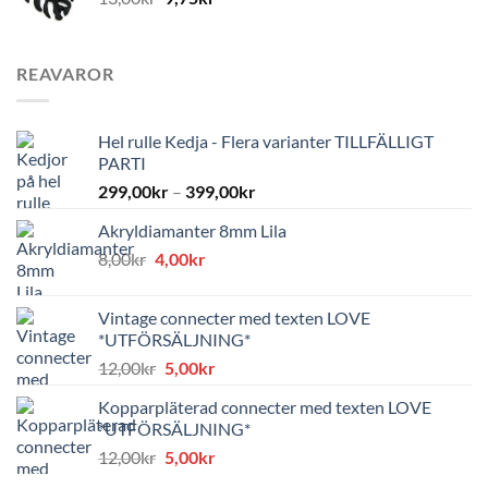
REAVAROR
Hel rulle Kedja - Flera varianter TILLFÄLLIGT
PARTI
299,00
kr
–
399,00
kr
Akryldiamanter 8mm Lila
Det
Det
8,00
kr
4,00
kr
ursprungliga
nuvarande
priset
priset
Vintage connecter med texten LOVE
var:
är:
*UTFÖRSÄLJNING*
8,00kr.
4,00kr.
Det
Det
12,00
kr
5,00
kr
ursprungliga
nuvarande
Kopparpläterad connecter med texten LOVE
priset
priset
*UTFÖRSÄLJNING*
var:
är:
Det
Det
12,00
kr
5,00
kr
12,00kr.
5,00kr.
ursprungliga
nuvarande