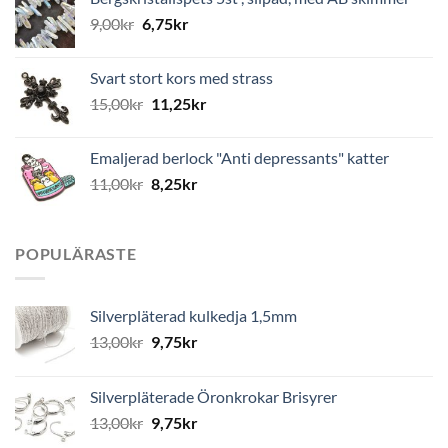
9,00
kr
6,75
kr
Svart stort kors med strass
15,00
kr
11,25
kr
Emaljerad berlock "Anti depressants" katter
11,00
kr
8,25
kr
POPULÄRASTE
Silverpläterad kulkedja 1,5mm
13,00
kr
9,75
kr
Silverpläterade Öronkrokar Brisyrer
13,00
kr
9,75
kr