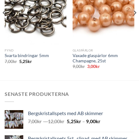
önskelistan
önskelistan
FYND
GLASPÄRLOR
Vaxade glaspärlor 6mm
Svarta bindringar 5mm
Champagne, 25st
7,00
kr
5,25
kr
Det
Det
9,00
kr
3,00
kr
ursprungliga
nuvarande
priset
priset
var:
är:
9,00kr.
3,00kr.
SENASTE PRODUKTERNA
Bergskristallspets med AB skimmer
7,00
kr
–
12,00
kr
5,25
kr
–
9,00
kr
Bergskristallspets 5st , slipad, med AB skimmer