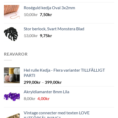
Roséguld kedja Oval 3x2mm
10,00
kr
7,50
kr
Stor berlock, Svart Monstera Blad
13,00
kr
9,75
kr
REAVAROR
Hel rulle Kedja - Flera varianter TILLFÄLLIGT
PARTI
299,00
kr
–
399,00
kr
Akryldiamanter 8mm Lila
Det
Det
8,00
kr
4,00
kr
ursprungliga
nuvarande
priset
priset
Vintage connecter med texten LOVE
var:
är:
*UTFÖRSÄLJNING*