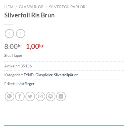
HEM
/
GLASPÄRLOR
/
SILVERFOILPÄRLOR
Silverfoil Ris Brun
Det
Det
8,00
1,00
kr
kr
ursprungliga
nuvarande
Slut i lager
priset
priset
var:
är:
Artikelnr:
35156
8,00kr.
1,00kr.
Kategorier:
FYND
,
Glaspärlor
,
Silverfoilpärlor
Etikett:
höstfärger