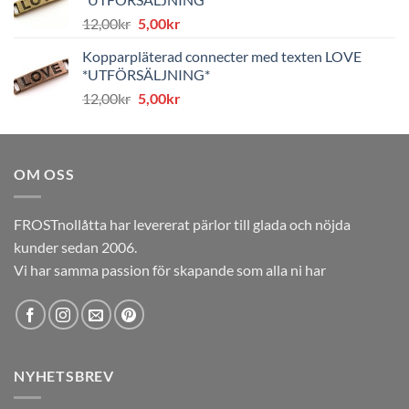
8,00kr.
4,00kr.
Det
Det
12,00
kr
5,00
kr
ursprungliga
nuvarande
Kopparpläterad connecter med texten LOVE
priset
priset
*UTFÖRSÄLJNING*
var:
är:
Det
Det
12,00
kr
5,00
kr
12,00kr.
5,00kr.
ursprungliga
nuvarande
priset
priset
var:
är:
OM OSS
12,00kr.
5,00kr.
FROSTnollåtta har levererat pärlor till glada och nöjda
kunder sedan 2006.
Vi har samma passion för skapande som alla ni har
NYHETSBREV