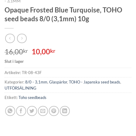
- 3,1MM
Opaque Frosted Blue Turquoise, TOHO
seed beads 8/0 (3,1mm) 10g
Det
Det
16,00
10,00
kr
kr
ursprungliga
nuvarande
Slut i lager
priset
priset
var:
är:
Artikelnr:
TR-08-43F
16,00kr.
10,00kr.
Kategorier:
8/0 - 3,1mm
,
Glaspärlor
,
TOHO - Japanska seed beads
,
UTFÖRSÄLJNING
Etikett:
Toho seedbeads