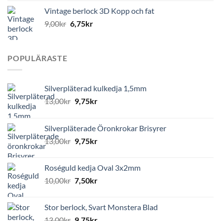
Vintage berlock 3D Kopp och fat
9,00
kr
6,75
kr
POPULÄRASTE
Silverpläterad kulkedja 1,5mm
13,00
kr
9,75
kr
Silverpläterade Öronkrokar Brisyrer
13,00
kr
9,75
kr
Roséguld kedja Oval 3x2mm
10,00
kr
7,50
kr
Stor berlock, Svart Monstera Blad
13,00
kr
9,75
kr