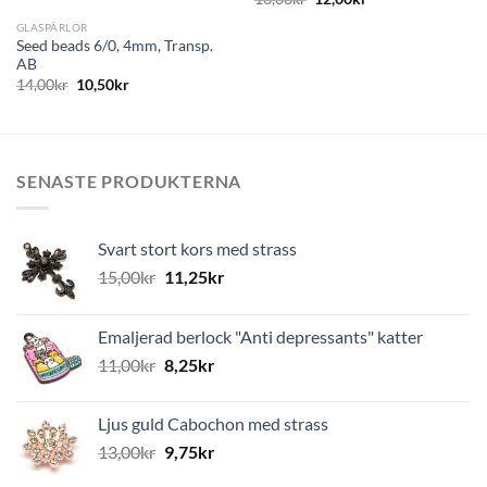
GLASPÄRLOR
Seed beads 6/0, 4mm, Transp.
AB
14,00
kr
10,50
kr
SENASTE PRODUKTERNA
Svart stort kors med strass
15,00
kr
11,25
kr
Emaljerad berlock "Anti depressants" katter
11,00
kr
8,25
kr
Ljus guld Cabochon med strass
13,00
kr
9,75
kr