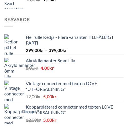
REAVAROR
Hel rulle Kedja - Flera varianter TILLFÄLLIGT
PARTI
299,00
kr
–
399,00
kr
Akryldiamanter 8mm Lila
Det
Det
8,00
kr
4,00
kr
ursprungliga
nuvarande
priset
priset
Vintage connecter med texten LOVE
var:
är:
*UTFÖRSÄLJNING*
8,00kr.
4,00kr.
Det
Det
12,00
kr
5,00
kr
ursprungliga
nuvarande
Kopparpläterad connecter med texten LOVE
priset
priset
*UTFÖRSÄLJNING*
var:
är:
Det
Det
12,00
kr
5,00
kr
12,00kr.
5,00kr.
ursprungliga
nuvarande