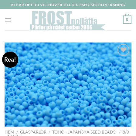
Skip
VI HAR DET DU VILLHÖVER TILL DIN SMYCKESTILLVERKNING
to
content
0
Rea!
HEM
/
GLASPÄRLOR
/
TOHO - JAPANSKA SEED BEADS-
/
8/0