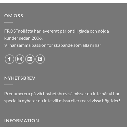
priset
priset
var:
är:
OM OSS
12,00kr.
5,00kr.
FROSTnollåtta har levererat pärlor till glada och nöjda
kunder sedan 2006.
Vi har samma passion för skapande som alla ni har
NYHETSBREV
Prenumerera på vårt nyhetsbrev så missar du inte när vi har
speciella nyheter du inte vill missa eller rea vi vissa högtider!
INFORMATION