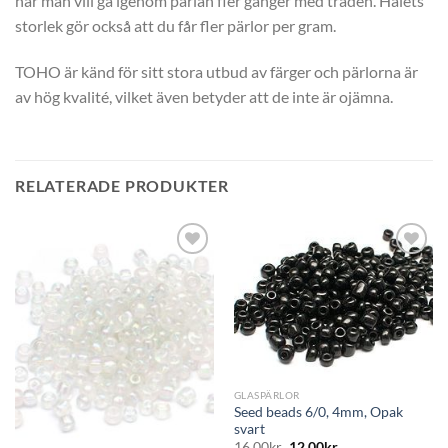
när man vill gå igenom pärlan fler gånger med tråden. Hålets
storlek gör också att du får fler pärlor per gram.
TOHO är känd för sitt stora utbud av färger och pärlorna är
av hög kvalité, vilket även betyder att de inte är ojämna.
RELATERADE PRODUKTER
GLASPÄRLOR
Seed beads 6/0, 4mm, Opak
svart
16,00
kr
12,00
kr