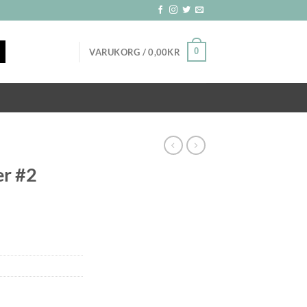
0
VARUKORG /
0,00
KR
er #2