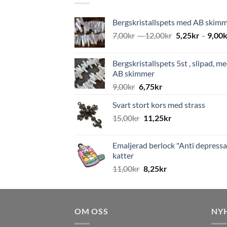
Bergskristallspets med AB skim
7,00
kr
–
12,00
kr
5,25
kr
–
9,00
k
Bergskristallspets 5st , slipad, m
AB skimmer
9,00
kr
6,75
kr
Svart stort kors med strass
15,00
kr
11,25
kr
Emaljerad berlock "Anti depressa
katter
11,00
kr
8,25
kr
OM OSS
NY