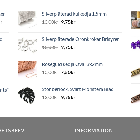
mer
Silverpläterad kulkedja 1,5mm
r
13,00
kr
9,75
kr
ed
Silverpläterade Öronkrokar Brisyrer
13,00
kr
9,75
kr
Roséguld kedja Oval 3x2mm
10,00
kr
7,50
kr
Stor berlock, Svart Monstera Blad
nts"
13,00
kr
9,75
kr
HETSBREV
INFORMATION