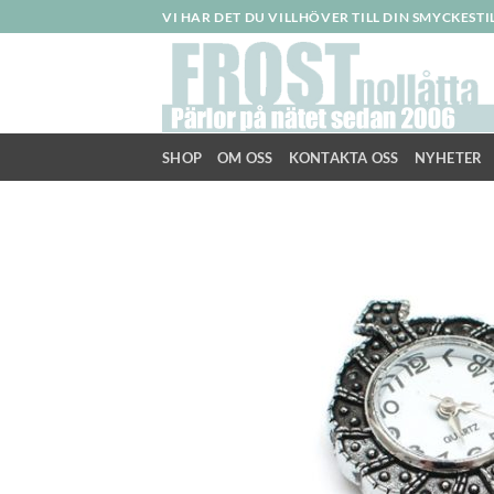
Skip
VI HAR DET DU VILLHÖVER TILL DIN SMYCKEST
to
content
SHOP
OM OSS
KONTAKTA OSS
NYHETER