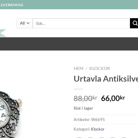
ILLVERKNING
Sök
efter:
HEM
/
KLOCKOR
Urtavla Antiksilv
Lägg
till i
88,00
66,00
kr
kr
önskelistan
Slut i lager
Artikelnr:
W6695
Kategori:
Klockor