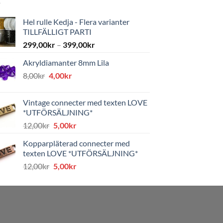
Hel rulle Kedja - Flera varianter
TILLFÄLLIGT PARTI
299,00
kr
–
399,00
kr
Akryldiamanter 8mm Lila
Det
Det
8,00
kr
4,00
kr
ursprungliga
nuvarande
priset
priset
Vintage connecter med texten LOVE
var:
är:
*UTFÖRSÄLJNING*
8,00kr.
4,00kr.
Det
Det
12,00
kr
5,00
kr
ursprungliga
nuvarande
Kopparpläterad connecter med
priset
priset
texten LOVE *UTFÖRSÄLJNING*
var:
är:
Det
Det
12,00
kr
5,00
kr
12,00kr.
5,00kr.
ursprungliga
nuvarande
priset
priset
var:
är:
12,00kr.
5,00kr.