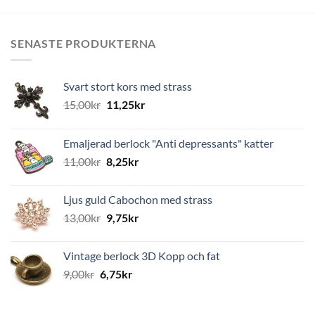
SENASTE PRODUKTERNA
Svart stort kors med strass
15,00
kr
11,25
kr
Emaljerad berlock "Anti depressants" katter
11,00
kr
8,25
kr
Ljus guld Cabochon med strass
13,00
kr
9,75
kr
Vintage berlock 3D Kopp och fat
9,00
kr
6,75
kr