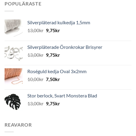
POPULÄRASTE
Silverpläterad kulkedja 1,5mm
13,00
kr
9,75
kr
Silverpläterade Öronkrokar Brisyrer
13,00
kr
9,75
kr
Roséguld kedja Oval 3x2mm
10,00
kr
7,50
kr
Stor berlock, Svart Monstera Blad
13,00
kr
9,75
kr
REAVAROR