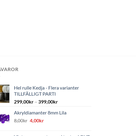
AVAROR
Hel rulle Kedja - Flera varianter
TILLFÄLLIGT PARTI
299,00
kr
–
399,00
kr
Akryldiamanter 8mm Lila
Det
Det
8,00
kr
4,00
kr
ursprungliga
nuvarande
priset
priset