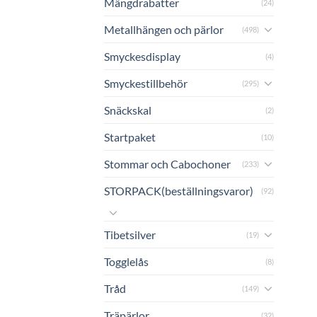
Mängdrabatter
(24)
Metallhängen och pärlor
(498)
Smyckesdisplay
(4)
Smyckestillbehör
(295)
Snäckskal
(2)
Startpaket
(10)
Stommar och Cabochoner
(233)
STORPACK(beställningsvaror)
(92)
Tibetsilver
(19)
Togglelås
(8)
Tråd
(149)
Träpärlor
(32)