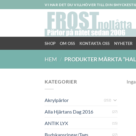
Skip
VI HAR DET DU VILLHÖVER TILL DIN SMYCKEST
to
content
SHOP
OM OSS
KONTAKTA OSS
NYHETER
HEM
/
PRODUKTER MÄRKTA ”HA
KATEGORIER
Inga
Akrylpärlor
(252)
Alla Hjärtans Dag 2016
(27)
ANTIK LYX
(15)
Budskapsringar/Tags
(27)