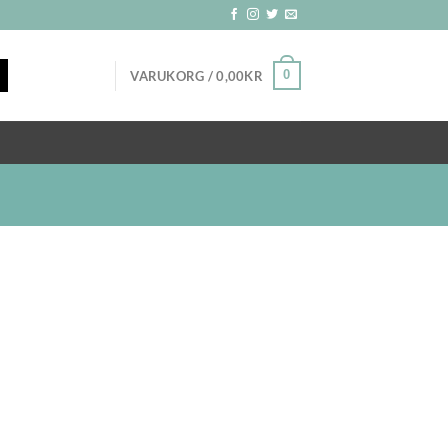
0
VARUKORG /
0,00
KR