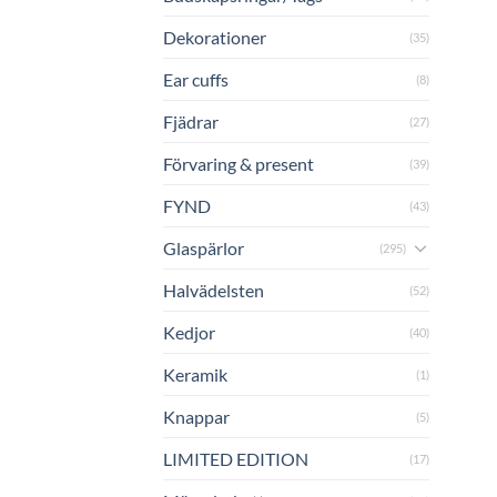
Dekorationer
(35)
Ear cuffs
(8)
Fjädrar
(27)
Förvaring & present
(39)
FYND
(43)
Glaspärlor
(295)
Halvädelsten
(52)
Kedjor
(40)
Keramik
(1)
Knappar
(5)
LIMITED EDITION
(17)