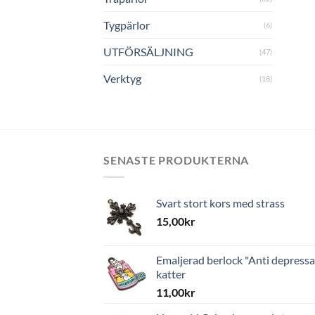
Tygpärlor
(6)
UTFÖRSÄLJNING
(47)
Verktyg
(18)
SENASTE PRODUKTERNA
Svart stort kors med strass
15,00
kr
Emaljerad berlock "Anti depressa
katter
11,00
kr