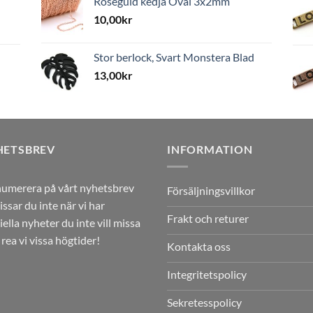
Roséguld kedja Oval 3x2mm
10,00
kr
Stor berlock, Svart Monstera Blad
13,00
kr
HETSBREV
INFORMATION
umerera på vårt nyhetsbrev
Försäljningsvillkor
issar du inte när vi har
Frakt och returer
iella nyheter du inte vill missa
r rea vi vissa högtider!
Kontakta oss
Integritetspolicy
Sekretesspolicy