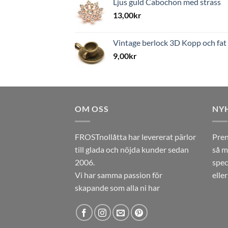
Ljus guld Cabochon med strass
13,00
kr
Vintage berlock 3D Kopp och fat
9,00
kr
OM OSS
NY
FROSTnollåtta har levererat pärlor
Pren
till glada och nöjda kunder sedan
så m
2006.
spec
Vi har samma passion för
elle
skapande som alla ni har