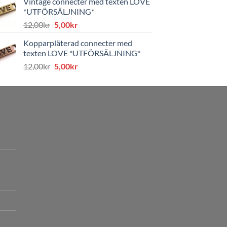
Vintage connecter med texten LOVE
var:
är:
*UTFÖRSÄLJNING*
8,00kr.
4,00kr.
Det
Det
12,00
kr
5,00
kr
ursprungliga
nuvarande
Kopparpläterad connecter med
priset
priset
texten LOVE *UTFÖRSÄLJNING*
var:
är:
Det
Det
12,00
kr
5,00
kr
12,00kr.
5,00kr.
ursprungliga
nuvarande
priset
priset
var:
är:
12,00kr.
5,00kr.