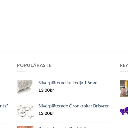
POPULÄRASTE
RE
Silverpläterad kulkedja 1,5mm
13,00
kr
nts"
Silverpläterade Öronkrokar Brisyrer
13,00
kr