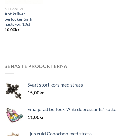
ALLT ANNAT
Antiksilver
berlocker Små
hästskor, 10st
10,00
kr
SENASTE PRODUKTERNA
Svart stort kors med strass
15,00
kr
Emaljerad berlock "Anti depressants" katter
11,00
kr
Ljus guld Cabochon med strass