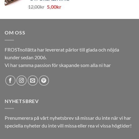
var:
är:
Det
Det
12,00
kr
5,00
kr
12,00kr.
5,00kr.
ursprungliga
nuvarande
priset
priset
var:
är:
OM OSS
12,00kr.
5,00kr.
FROSTnollåtta har levererat pärlor till glada och nöjda
kunder sedan 2006.
Vi har samma passion för skapande som alla ni har
NYHETSBREV
Prenumerera på vårt nyhetsbrev så missar du inte när vi har
speciella nyheter du inte vill missa eller rea vi vissa högtider!