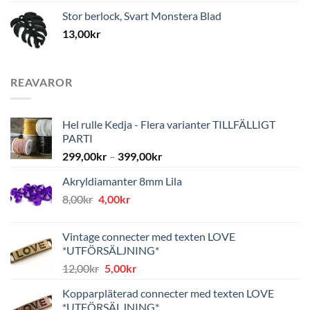
Stor berlock, Svart Monstera Blad
13,00
kr
REAVAROR
Hel rulle Kedja - Flera varianter TILLFÄLLIGT
PARTI
299,00
kr
–
399,00
kr
Akryldiamanter 8mm Lila
Det
Det
8,00
kr
4,00
kr
ursprungliga
nuvarande
priset
priset
Vintage connecter med texten LOVE
var:
är:
*UTFÖRSÄLJNING*
8,00kr.
4,00kr.
Det
Det
12,00
kr
5,00
kr
ursprungliga
nuvarande
Kopparpläterad connecter med texten LOVE
priset
priset
*UTFÖRSÄLJNING*