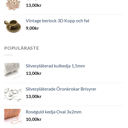
13,00
kr
Vintage berlock 3D Kopp och fat
9,00
kr
POPULÄRASTE
Silverpläterad kulkedja 1,5mm
13,00
kr
Silverpläterade Öronkrokar Brisyrer
13,00
kr
Roséguld kedja Oval 3x2mm
10,00
kr