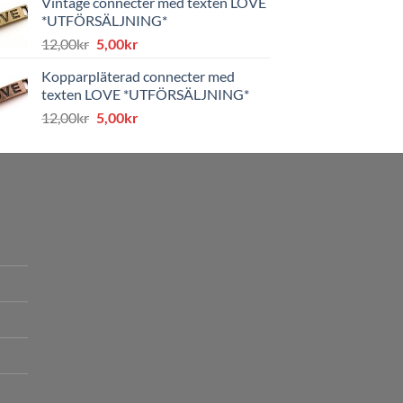
Vintage connecter med texten LOVE
var:
är:
*UTFÖRSÄLJNING*
8,00kr.
4,00kr.
Det
Det
12,00
kr
5,00
kr
ursprungliga
nuvarande
Kopparpläterad connecter med
priset
priset
texten LOVE *UTFÖRSÄLJNING*
var:
är:
Det
Det
12,00
kr
5,00
kr
12,00kr.
5,00kr.
ursprungliga
nuvarande
priset
priset
var:
är:
12,00kr.
5,00kr.