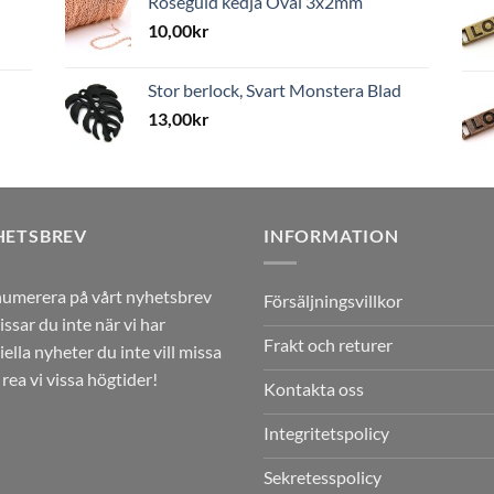
Roséguld kedja Oval 3x2mm
10,00
kr
Stor berlock, Svart Monstera Blad
13,00
kr
HETSBREV
INFORMATION
umerera på vårt nyhetsbrev
Försäljningsvillkor
issar du inte när vi har
Frakt och returer
iella nyheter du inte vill missa
r rea vi vissa högtider!
Kontakta oss
Integritetspolicy
Sekretesspolicy