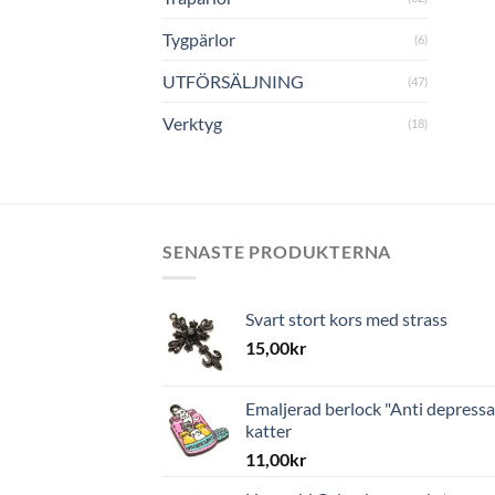
Tygpärlor
(6)
UTFÖRSÄLJNING
(47)
Verktyg
(18)
SENASTE PRODUKTERNA
Svart stort kors med strass
15,00
kr
Emaljerad berlock "Anti depressa
katter
11,00
kr