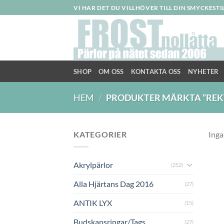
Skip
VI HAR DET DU VILLHÖVER TILL DIN SMYCKEST
to
content
SHOP
OM OSS
KONTAKTA OSS
NYHETER
HEM
/
PRODUKTER MÄRKTA ”REK
KATEGORIER
Inga
Akrylpärlor
(252)
Alla Hjärtans Dag 2016
(27)
ANTIK LYX
(15)
Budskapsringar/Tags
(27)