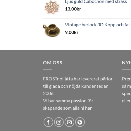
Ljus guld Cabochon med strass
13,00
kr
Vintage berlock 3D Kopp och fat
9,00
kr
OM OSS
NY
FROSTnollåtta har levererat pärlor
Pren
till glada och nöjda kunder sedan
så m
2006.
spec
Vi har samma passion för
elle
skapande som alla ni har