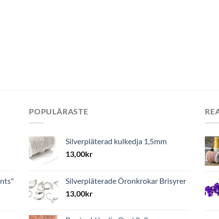
POPULÄRASTE
RE
Silverpläterad kulkedja 1,5mm
13,00
kr
nts"
Silverpläterade Öronkrokar Brisyrer
13,00
kr