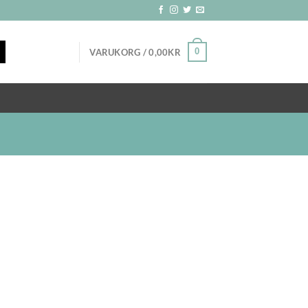
0
VARUKORG /
0,00
KR