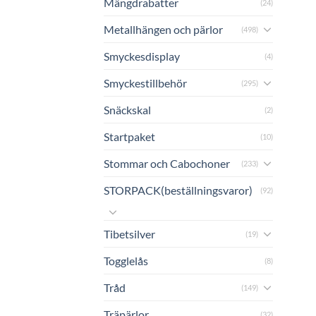
Mängdrabatter
(24)
Metallhängen och pärlor
(498)
Smyckesdisplay
(4)
Smyckestillbehör
(295)
Snäckskal
(2)
Startpaket
(10)
Stommar och Cabochoner
(233)
STORPACK(beställningsvaror)
(92)
Tibetsilver
(19)
Togglelås
(8)
Tråd
(149)
Träpärlor
(32)