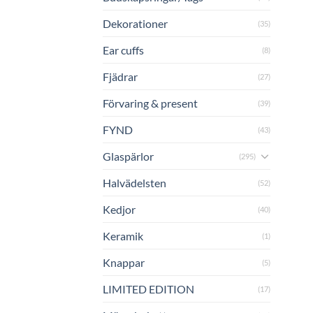
Dekorationer
(35)
Ear cuffs
(8)
Fjädrar
(27)
Förvaring & present
(39)
FYND
(43)
Glaspärlor
(295)
Halvädelsten
(52)
Kedjor
(40)
Keramik
(1)
Knappar
(5)
LIMITED EDITION
(17)