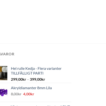
AVAROR
Hel rulle Kedja - Flera varianter
TILLFÄLLIGT PARTI
299,00
kr
–
399,00
kr
Akryldiamanter 8mm Lila
Det
Det
8,00
kr
4,00
kr
ursprungliga
nuvarande
priset
priset