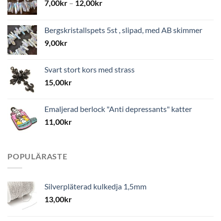
7,00
kr
–
12,00
kr
Bergskristallspets 5st , slipad, med AB skimmer
9,00
kr
Svart stort kors med strass
15,00
kr
Emaljerad berlock "Anti depressants" katter
11,00
kr
POPULÄRASTE
Silverpläterad kulkedja 1,5mm
13,00
kr