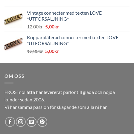
ursprungliga
nuvarande
priset
priset
Vintage connecter med texten LOVE
var:
är:
*UTFÖRSÄLJNING*
8,00kr.
4,00kr.
Det
Det
12,00
kr
5,00
kr
ursprungliga
nuvarande
Kopparpläterad connecter med texten LOVE
priset
priset
*UTFÖRSÄLJNING*
var:
är:
Det
Det
12,00
kr
5,00
kr
12,00kr.
5,00kr.
ursprungliga
nuvarande
priset
priset
var:
är:
OM OSS
12,00kr.
5,00kr.
FROSTnollåtta har levererat pärlor till glada och nöjda
kunder sedan 2006.
Vi har samma passion för skapande som alla ni har