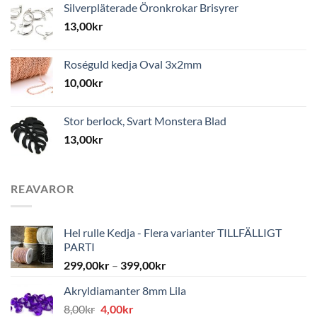
Silverpläterade Öronkrokar Brisyrer
13,00
kr
Roséguld kedja Oval 3x2mm
10,00
kr
Stor berlock, Svart Monstera Blad
13,00
kr
REAVAROR
Hel rulle Kedja - Flera varianter TILLFÄLLIGT
PARTI
299,00
kr
–
399,00
kr
Akryldiamanter 8mm Lila
Det
Det
8,00
kr
4,00
kr