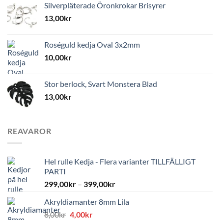
Silverpläterade Öronkrokar Brisyrer
13,00
kr
Roséguld kedja Oval 3x2mm
10,00
kr
Stor berlock, Svart Monstera Blad
13,00
kr
REAVAROR
Hel rulle Kedja - Flera varianter TILLFÄLLIGT
PARTI
299,00
kr
–
399,00
kr
Akryldiamanter 8mm Lila
Det
Det
8,00
kr
4,00
kr