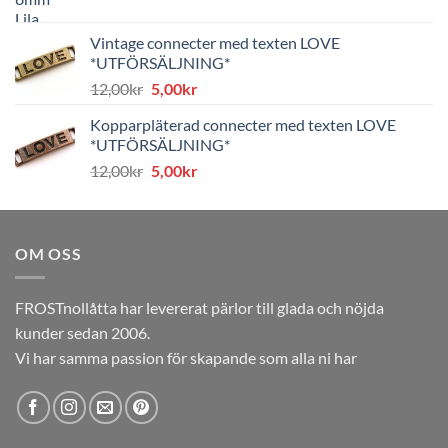
ursprungliga
nuvarande
priset
priset
Vintage connecter med texten LOVE
var:
är:
*UTFÖRSÄLJNING*
8,00kr.
4,00kr.
Det
Det
12,00
kr
5,00
kr
ursprungliga
nuvarande
Kopparpläterad connecter med texten LOVE
priset
priset
*UTFÖRSÄLJNING*
var:
är:
Det
Det
12,00
kr
5,00
kr
12,00kr.
5,00kr.
ursprungliga
nuvarande
priset
priset
var:
är:
OM OSS
12,00kr.
5,00kr.
FROSTnollåtta har levererat pärlor till glada och nöjda
kunder sedan 2006.
Vi har samma passion för skapande som alla ni har