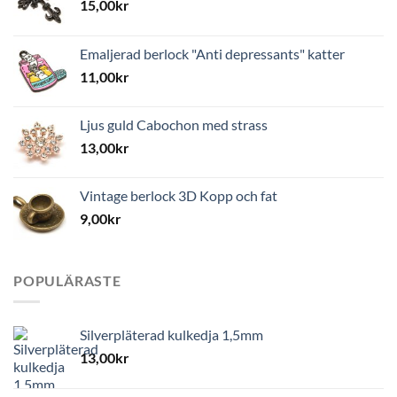
15,00
kr
Emaljerad berlock "Anti depressants" katter
11,00
kr
Ljus guld Cabochon med strass
13,00
kr
Vintage berlock 3D Kopp och fat
9,00
kr
POPULÄRASTE
Silverpläterad kulkedja 1,5mm
13,00
kr