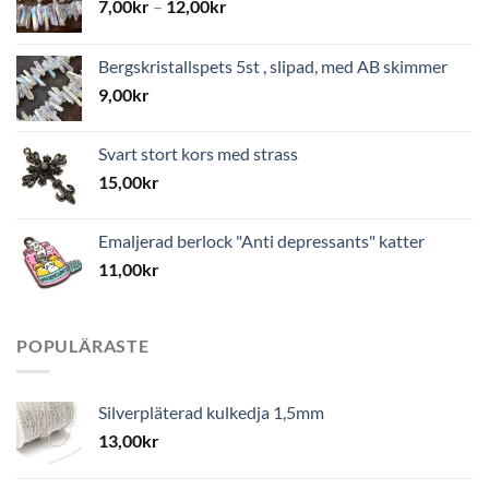
7,00
kr
–
12,00
kr
Bergskristallspets 5st , slipad, med AB skimmer
9,00
kr
Svart stort kors med strass
15,00
kr
Emaljerad berlock "Anti depressants" katter
11,00
kr
POPULÄRASTE
Silverpläterad kulkedja 1,5mm
13,00
kr