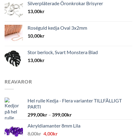
Silverpläterade Öronkrokar Brisyrer
13,00
kr
Roséguld kedja Oval 3x2mm
10,00
kr
Stor berlock, Svart Monstera Blad
13,00
kr
REAVAROR
Hel rulle Kedja - Flera varianter TILLFÄLLIGT
PARTI
299,00
kr
–
399,00
kr
Akryldiamanter 8mm Lila
Det
Det
8,00
kr
4,00
kr