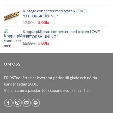
ursprungliga
nuvarande
priset
priset
Vintage connecter med texten LOVE
var:
är:
*UTFÖRSÄLJNING*
8,00kr.
4,00kr.
Det
Det
12,00
kr
5,00
kr
ursprungliga
nuvarande
Kopparpläterad connecter med texten LOVE
priset
priset
*UTFÖRSÄLJNING*
var:
är:
Det
Det
12,00
kr
5,00
kr
12,00kr.
5,00kr.
ursprungliga
nuvarande
priset
priset
var:
är:
OM OSS
12,00kr.
5,00kr.
FROSTnollåtta har levererat pärlor till glada och nöjda
kunder sedan 2006.
Vi har samma passion för skapande som alla ni har